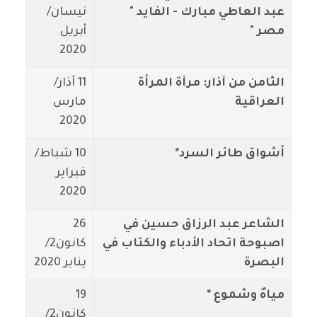
عبد العاطي مبارك - الفايد "
نيسان/
مصر "
أبريل
2020
الثامن من آذار: مرآة المرأة
11 آذار/
العراقية
مارس
2020
أشواق طائر السرد*
10 شباط/
فبراير
2020
الشاعر عبد الرزاق حسين في
26
اصبوحة اتحاد الأدباء والكتاب في
كانون2/
البصرة
يناير 2020
مياهٌ وشموع *
19
كانون2/