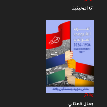
أنا أكولينينا
جمال العتابي