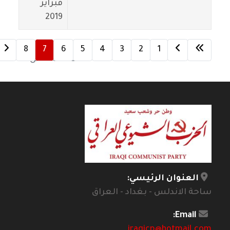
فبراير
2019
8
7
6
5
4
3
2
1
الصفحة 7 من 8
العنوان الرئيسي:
ساحة الاندلس - بغداد - العراق
Email:
iraqicp@hotmail.com