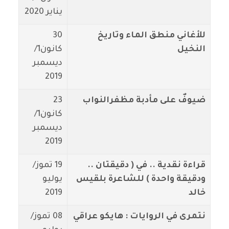
يناير 2020
للأغاني منطق الماء وتاريخ
30
النخيل
كانون1/
ديسمبر
2019
ضيوفٌ على مأدبة مظفرالنواب
23
كانون1/
ديسمبر
2019
قراءة نقدية .. في ( دقيقتان ..
19 تموز/
ودقيقة واحدة ) للشاعرة بلقيس
يوليو
خالد
2019
نتمرى في الروايات : هايكو عراقي
08 تموز/