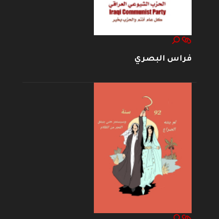
فراس البصري