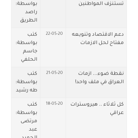
تستنزف المواطنين
بواسطة:
راصد
الطريق
22-05-20
دعم الاقتصاد وتنويعه
كتب
مفتاح لحل الازمات
بواسطة:
جاسم
الحلفي
21-05-20
نقطة ضوء... ازمات
كتب
العراق في ملف واحد!
بواسطة:
طه رشيد
18-05-20
كل ثلاثاء .. هيروسترات
كتب
عراقي
بواسطة:
مرتضى
عبد
الحميد