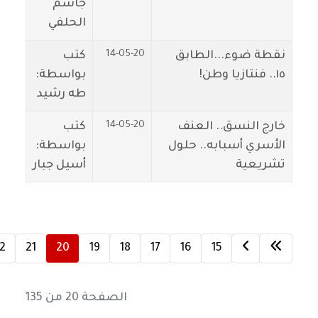
جاسم
الحلفي
14-05-20
نقطة ضوء...الطابق
كتب
١٥.. فنتازيا وطن!
بواسطة:
طه رشيد
14-05-20
خارج النسق.. العنف
كتب
الأسري أسبابه.. حلول
بواسطة:
تشريعية
أسيل جبار
2
21
20
19
18
17
16
15
الصفحة 20 من 135