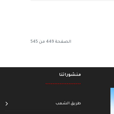
الصفحة 449 من 545
منشوراتنا
--------------------
طريق الشعب