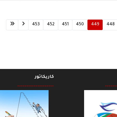
453
452
451
450
449
448
كاريكاتور
--------------------
------