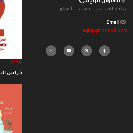
العنوان الرئيسي:
ساحة الاندلس - بغداد - العراق
Email:
iraqicp@hotmail.com
فراس ال