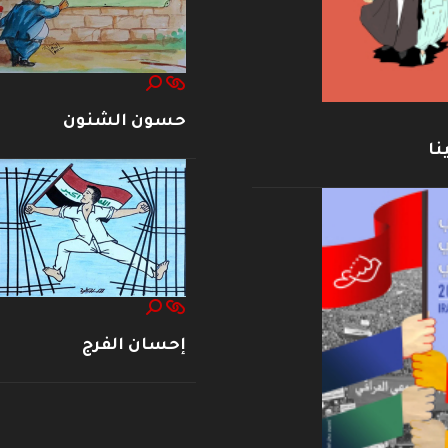
حسون الشنون
نا
إحسان الفرج