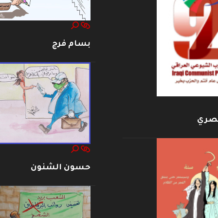
بسام فرج
بصري
حسون الشنون