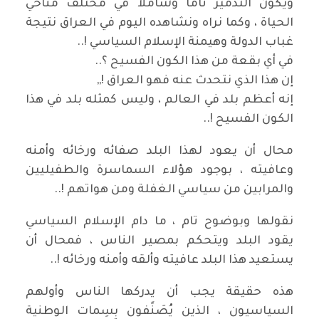
ويكون التدمير تاما وشاملا في مختلف مناحي
الحياة ، وكما نراه ونشاهده اليوم في العراق نتيجة
غباب الدولة وهيمنة الإسلام السياسي !..
في أي بقعة من هذا الكون الفسيح ؟..
إن هذا الذي نتحدث عنه فهو العراق !,,
إنه أعظم بلد في العالم ، وليس كمثله بلد في هذا
الكون الفسيح !..
محال أن يعود لهذا البلد صفائه ورخائه وأمنه
وعافيته ، بوجود هؤلاء السماسرة والطفيليين
والمرابين من سياسي الغفلة ومن هواتهم !..
نقولها وبوضوح تام ، ما دام الإسلام السياسي
يقود البلد ويتحكم بمصير الناس ، فمحال أن
يستعيد هذا البلد عافيته وألقه وأمنه ورخائه !..
هذه حقيقة يجب أن يدركها الناس وأولهم
السياسيون ، الذين يُصَنًفون بِسِمات الوطنية