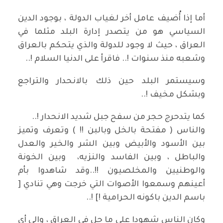
أما إذا أُضيف عامل أخر لغياب الدولة ، بوجود الدين
السياسي هو من يتصدر إدارة البلد مثلما في
العراق ، حيث لا وجود للدولة والذي يتحكم بالعراق
وشعبه منذ سنوات !.. فاقرأ على الدنيا السلام !..
وسيستمر البلد حين ذلك بالانحدار والتراجع
وبشكل مخيف !..
كما يتدحرج حجر من سفح جبل شديد الانحدار !..
والناس ( مفتحة بالخل وبالبن !! ) وتعرف وتميز
بين الأسود والأبيض وبين الشر والخير والعدل
والباطل ، وبين الفاسد والنزيه، وبين الخونة
والوطنيين والمخلصيون !!..وقد شاهدوا بأم
أعينهم وسمعوا الأصوات التي خرجت وهي تنادي [
باسم الدين باكونه الحرامية !] !..
وكان الناس شهودا على ما حل في العراق ، والى أي