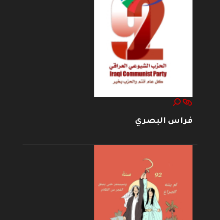
فراس البصري