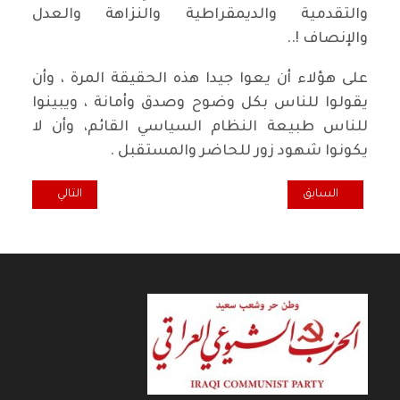
والتقدمية والديمقراطية والنزاهة والعدل
والإنصاف !..
على هؤلاء أن يعوا جيدا هذه الحقيقة المرة ، وأن
يقولوا للناس بكل وضوح وصدق وأمانة ، ويبينوا
للناس طبيعة النظام السياسي القائم، وأن لا
يكونوا شهود زور للحاضر والمستقبل .
المقال السابق: تحية الى ثورة 14--تموز المجيدة -1- / حكمت شناوه السليم
المقال التالي: أحز
السابق
التالي