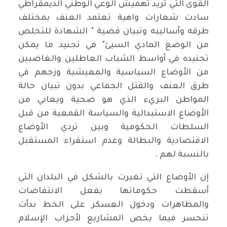
القوى التي تريد تهميش الوعي الوطني الديمقراطي
سادت شعارات واهية تعتمد العنف بمختلف
طرقه وأساليبه وتبيان قضية " الشهادة للتخلص
من الوضع المادي السيئ" في تجنيد ما يمكن
تجنيده في أواسط الشباب العاطلين والغاضبين
من الأوضاع السياسية والمعيشية وزجهم في
طرق العنف والقتل الجماعي بدون تبيان حالة
المواطن البريء الذي هو ضحية ويعاني من
الأوضاع الاستبدالية والسياسة القمعية من قبل
السلطات الحكومية وبين تردي الأوضاع
الاقتصادية والبطالة وعدم استقراء المستقبل
بالنسبة لهم .
إن الأوضاع التي تغيرت بالشكل في البلدان التي
أسقطت حكوماتها بفعل الانتفاضات
والمظاهرات ودخول العسكر على الخط بدأت
تنحسر فيما يخص المشاريع لأحزاب الإسلام