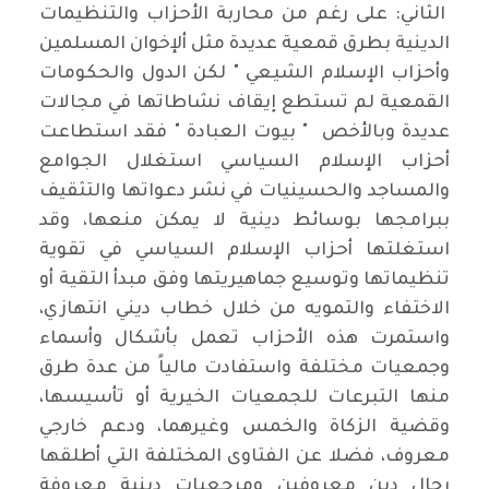
الثاني: على رغم من محاربة الأحزاب والتنظيمات
الدينية بطرق قمعية عديدة مثل ألإخوان المسلمين
وأحزاب الإسلام الشيعي " لكن الدول والحكومات
القمعية لم تستطع إيقاف نشاطاتها في مجالات
عديدة وبالأخص " بيوت العبادة " فقد استطاعت
أحزاب الإسلام السياسي استغلال الجوامع
والمساجد والحسينيات في نشر دعواتها والتثقيف
ببرامجها بوسائط دينية لا يمكن منعها، وقد
استغلتها أحزاب الإسلام السياسي في تقوية
تنظيماتها وتوسيع جماهيريتها وفق مبدأ التقية أو
الاختفاء والتمويه من خلال خطاب ديني انتهازي،
واستمرت هذه الأحزاب تعمل بأشكال وأسماء
وجمعيات مختلفة واستفادت مالياً من عدة طرق
منها التبرعات للجمعيات الخيرية أو تأسيسها،
وقضية الزكاة والخمس وغيرهما، ودعم خارجي
معروف، فضلا عن الفتاوى المختلفة التي أطلقها
رجال دين معروفين ومرجعيات دينية معروفة