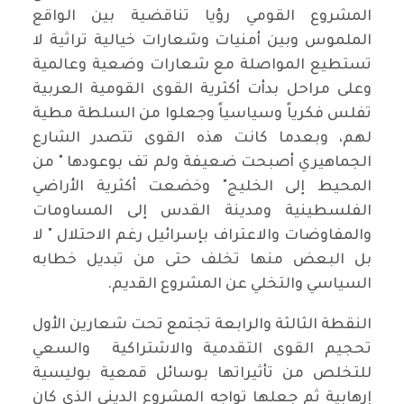
المشروع القومي رؤيا تناقضية بين الواقع
الملموس وبين أمنيات وشعارات خيالية تراثية لا
تستطيع المواصلة مع شعارات وضعية وعالمية
وعلى مراحل بدأت أكثرية القوى القومية العربية
تفلس فكرياً وسياسياً وجعلوا من السلطة مطية
لهم، وبعدما كانت هذه القوى تتصدر الشارع
الجماهيري أصبحت ضعيفة ولم تف بوعودها " من
المحيط إلى الخليج" وخضعت أكثرية الأراضي
الفلسطينية ومدينة القدس إلى المساومات
والمفاوضات والاعتراف بإسرائيل رغم الاحتلال " لا
بل البعض منها تخلف حتى من تبديل خطابه
السياسي والتخلي عن المشروع القديم.
النقطة الثالثة والرابعة تجتمع تحت شعارين الأول
تحجيم القوى التقدمية والاشتراكية والسعي
للتخلص من تأثيراتها بوسائل قمعية بوليسية
إرهابية ثم جعلها تواجه المشروع الديني الذي كان