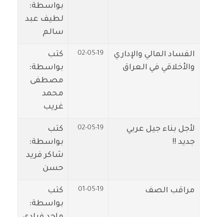
بواسطة:
لطيف عبد
سالم
02-05-19
الفساد المالي والإداري
كتب
والأخلاقي في العراق
بواسطة:
مصطفى
محمد
غريب
02-05-19
لأجل بناء جيل عربي
كتب
جديد !!
بواسطة:
شاكر فريد
حسن
01-05-19
مراقب الصف
كتب
بواسطة:
ماجد فيادي