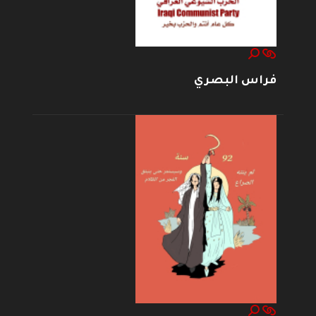
فراس البصري