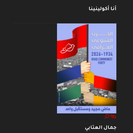
أنا أكولينينا
جمال العتابي