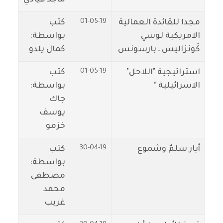
01-05-19
مجدا للقائدة العمالية
كتب
الامريكية لوسي
بواسطة:
كَونزاليس ـ بارسونس
كمال يلدو
01-05-19
استراتيجية "اللاحل"
كتب
الاسرائيلية *
بواسطة:
جاك
يوسف
خزمو
30-04-19
أيار سلمٌ وشموع
كتب
بواسطة:
مصطفى
محمد
غريب