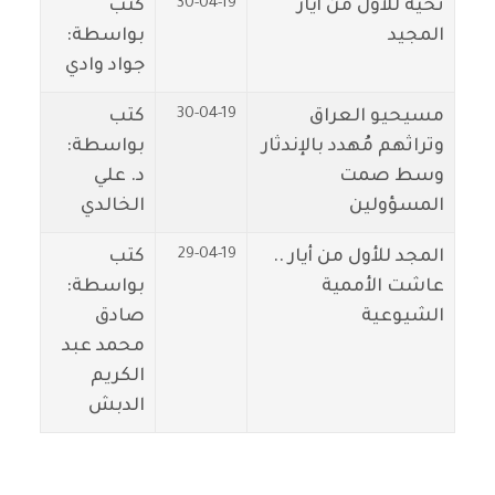
30-04-19
تحية للأول من أيار
كتب
المجيد
بواسطة:
جواد وادي
30-04-19
مسيحيو العراق
كتب
وتراثهم مُهدد بالإندثار
بواسطة:
وسط صمت
د. علي
المسؤولين
الخالدي
29-04-19
المجد للأول من أيار ..
كتب
عاشت الأممية
بواسطة:
الشيوعية
صادق
محمد عبد
الكريم
الدبش