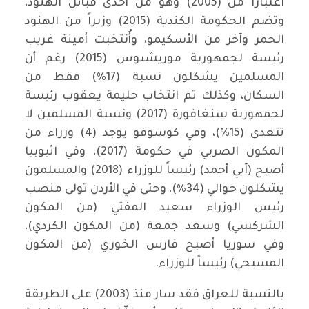
اعتباراً من (2005) وهو من أحدى قبائل الهنود،
وتضم الحكومة الكندية (2015) وزيراً من الهنود
الحمر وآخر من الأسكيمو، وأُنتخبت أمينة غريب
رئيسة لجمهورية موريشيوس (2015) رغم أن
المسلمين يشكلون نسبة (17%) فقط من
السكان، وكذلك تم انتخاب حليمة يعقوب رئيسة
لجمهورية سنغافورة (2017) ونسبة المسلمين لا
تتعدى (15%)، وفي كوسوفو يوجد (4) وزراء من
المكون الصربي في حكومة (2017)، وفي اثيوبيا
أصبح (آبي أحمد) رئيساً للوزراء (2018) والمسلمون
يشكلون حوالي (34%)، وحتى في الأردن تولى منصب
رئيس الوزراء سعيد المفتي (من المكون
الشركسي) وسعد جمعة (من المكون الكردي)،
وفي سوريا أصبح فارس الخوري (من المكون
المسيحي) رئيساً للوزراء.
بالنسبة للعراق فقد سار منذ (2003) على الطريقة