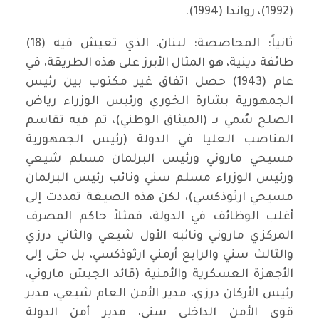
(1992)، رواندا (1994).
ثانياً: المحاصصة: لبنان، الذي تعيش فيه (18)
طائفة دينية، هو المثال الأبرز على هذه الطريقة، في
عام (1943) حصل اتفاق غير مكتوب بين رئيس
الجمهورية بشارة الخوري ورئيس الوزراء رياض
الصلح سُمي بـ (الميثاق الوطني)، تم فيه تقاسم
المناصب العليا في الدولة (رئيس الجمهورية
مسيحي ماروني ورئيس البرلمان مسلم شيعي
ورئيس الوزراء مسلم سني ونائب رئيس البرلمان
مسيحي ارثوذكسي)، لكن هذه الصيغة تمددت إلى
أغلب الوظائف في الدولة، فمثلاً حاكم المصرف
المركزي ماروني ونائبه الأول شيعي والثاني درزي
والثالث سني والرابع أرمني ارثوذكسي، بل حتى إلى
الأجهزة العسكرية والأمنية (قائد الجيش ماروني،
رئيس الأركان درزي، مدير الأمن العام شيعي، مدير
قوى الأمن الداخلي سني، مدير أمن الدولة