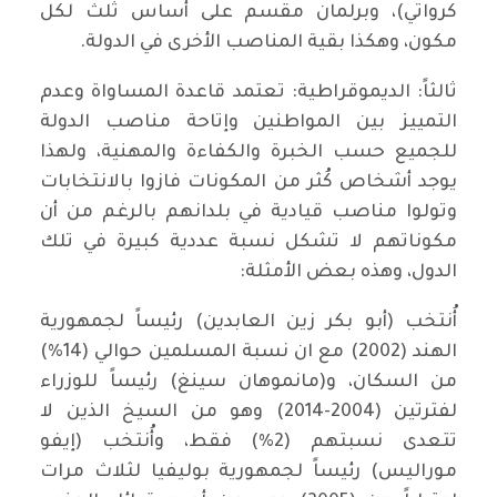
كرواتي)، وبرلمان مقسم على أساس ثلث لكل
مكون، وهكذا بقية المناصب الأخرى في الدولة.
ثالثاً: الديموقراطية: تعتمد قاعدة المساواة وعدم
التمييز بين المواطنين وإتاحة مناصب الدولة
للجميع حسب الخبرة والكفاءة والمهنية، ولهذا
يوجد أشخاص كُثر من المكونات فازوا بالانتخابات
وتولوا مناصب قيادية في بلدانهم بالرغم من أن
مكوناتهم لا تشكل نسبة عددية كبيرة في تلك
الدول، وهذه بعض الأمثلة:
أُنتخب (أبو بكر زين العابدين) رئيساً لجمهورية
الهند (2002) مع ان نسبة المسلمين حوالي (14%)
من السكان، و(مانموهان سينغ) رئيساً للوزراء
لفترتين (2004-2014) وهو من السيخ الذين لا
تتعدى نسبتهم (2%) فقط، وأُنتخب (إيفو
موراليس) رئيساً لجمهورية بوليفيا لثلاث مرات