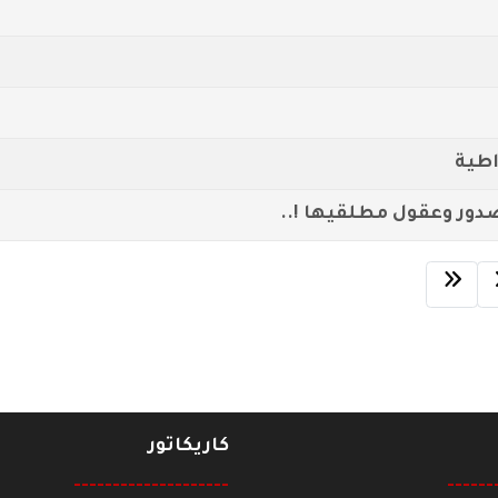
اطية
ور وعقول مطلقيها !..
كاريكاتور
--------------------
------