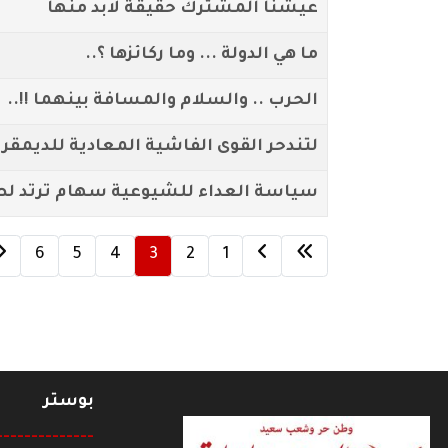
عيشنا المشترك حقيقة لابد منها
ما هي الدولة ... وما ركائزها ؟..
الحرب .. والسلام والمسافة بينهما !!..
لتندحر القوى الفاشية المعادية للديمقر
سياسة العداء للشيوعية سهام ترتد لصد
6
5
4
3
2
1
بوستر
--------------