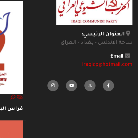
العنوان الرئيسي:
ساحة الاندلس - بغداد - العراق
Email:
iraqicp@hotmail.com
فراس ال