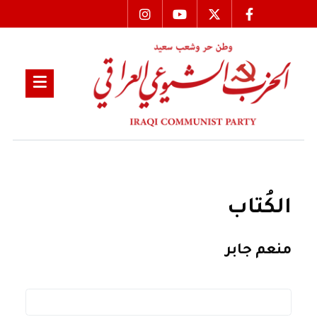
الكُتاب
منعم جابر