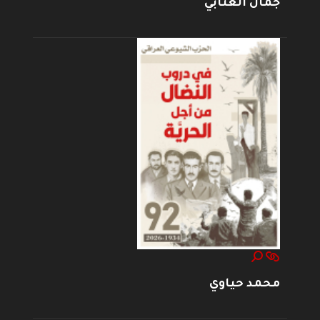
جمال العتابي
محمد حياوي