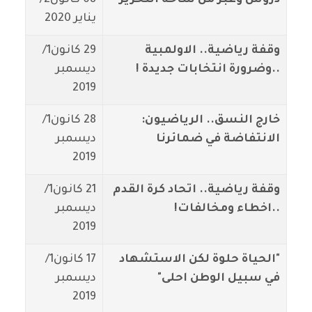
دروس وعبر من ساحة التحرير
08 كانون2/
يناير 2020
وقفة رياضية.. الاولمبية
29 كانون1/
..وضرورة انتخابات جديدة !
ديسمبر
2019
خارج النسق.. الرياضيون:
28 كانون1/
الانتفاضة في ضمائرنا
ديسمبر
2019
وقفة رياضية.. اتحاد كرة القدم
21 كانون1/
..اخطاء ومخالفات!
ديسمبر
2019
"الحياة حلوة لكن الاستشهاد
17 كانون1/
في سبيل الوطن احلى"
ديسمبر
2019