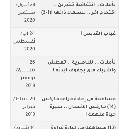
تأملات.. انتفاضة تشرين ..
28 أيلول/
اقتحام آخر .. للسماء ذاتها !(1-3)
سبتمبر
2020
غياب القديس !
24 آب/
أغسطس
2020
تأملات... للناصرية .. تعطش
26
واشربك ماي بجفوف ايديّه !
تشرين2/
نوفمبر
2019
مساهمة في إعادة قراءة ماركس
20 شباط/
(14) ماركس الانسان .. سيرة
فبراير
حياة ملهمة !
2019
(13) مساهمة في إعادة قراءة
14 شباط/