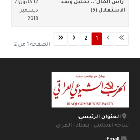
"رأس المال".. تحليل ونقد
12 كانون1/
الاستغلال (5)
ديسمبر
2018
2
1
الصفحة 1 من 2
العنوان الرئيسي:
ساحة الاندلس - بغداد - العراق
Email: