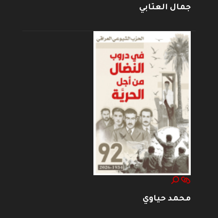
جمال العتابي
محمد حياوي