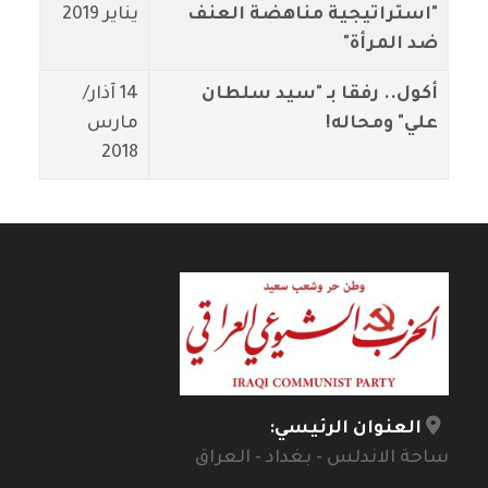
"استراتيجية مناهضة العنف
يناير 2019
ضد المرأة"
أكول.. رفقا بـ "سيد سلطان
14 آذار/
علي" ومحاله!
مارس
2018
العنوان الرئيسي:
ساحة الاندلس - بغداد - العراق