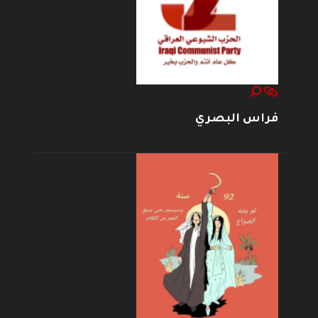
فراس البصري