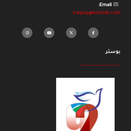
Email:
iraqicp@hotmail.com
بوستر
--------------------