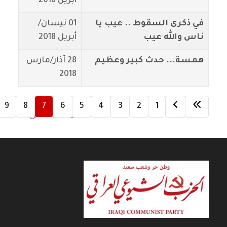
أبريل 2018
في ذكرى السقوط .. عيب يا
01 نيسان/
ناس والله عيب
أبريل 2018
همسة... حدث كبير وعظيم
28 آذار/مارس
2018
9
8
7
6
5
4
3
2
1
الصفحة 7 من 9