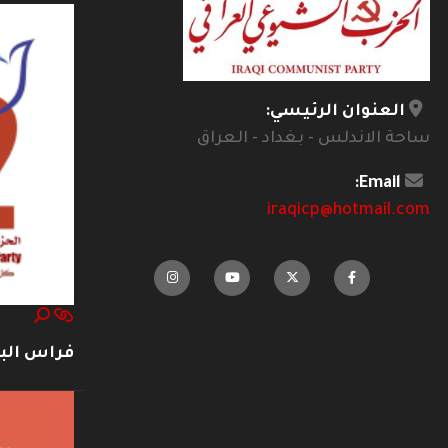
العنوان الرئيسي:
ساحة الاندلس - بغداد - العراق
Email:
iraqicp@hotmail.com
فراس ال