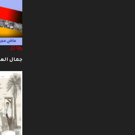
جمال العت