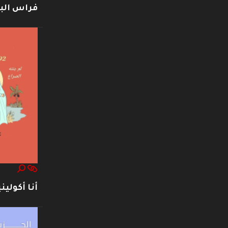
فراس ال
أنا أكوليني