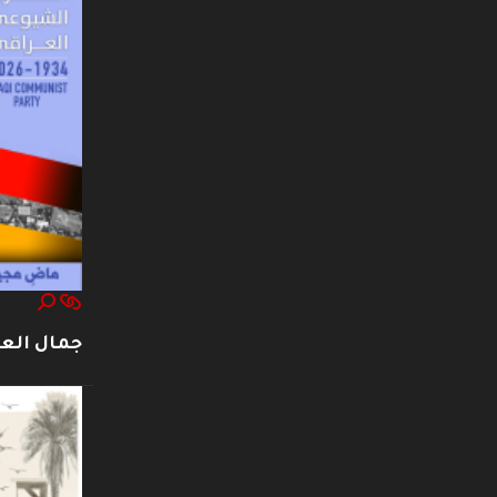
جمال العت