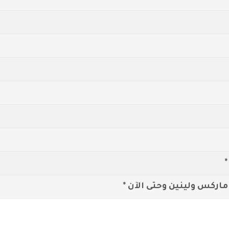
اركس ولينين وحتى الآن *