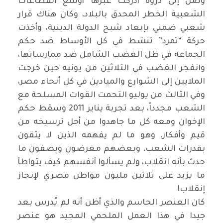
وصل إلى ذروة أدركت عبرها أوسع القطاعات
الشعبية الخطر المحدق بالبلاد، وكان هناك قرار
شعبي ضمني بإبعاد شبح الدولة الدينية، وأخذت
حركة “تمرد” تنشط في كل الأوساط ضد حكم
الجماعة في ظل الغضب الشامل ضد ممارساتها،
وانفجر الغضب في الثلاثين من يونيه حين خرجت
الملايين إلى الشوارع والميادين في كل أنحاء مصر،
وفي الثالث من يوليو التحمت القوات المسلحة مع
الشعب مجدداً، بعد تجربة يناير 2011 وسقط حكم
الإخوان ومعه كل ما جاهدوا من أجل ترسيخه من
قيم وأفكار، وهو ما لم يفهمه الذين لا يثقون
بقدرات الشعب، وبعضهم مغرضون ويصفون ما
حدث بأنه انقلاب، ولم يسألوا أنفسهم كيف يتواطأ
ما يزيد على ثلاثين مليون مواطن مصري لإنجاز
إنقلاب
!
كان العنصر الحاسم والذي أظن أنه لم يُدرس بعد
جيدا في هذا العمل الملحمي المجيد هو عنصر