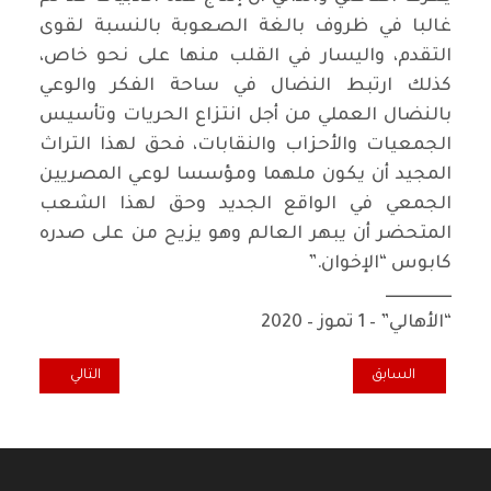
غالبا في ظروف بالغة الصعوبة بالنسبة لقوى
التقدم، واليسار في القلب منها على نحو خاص،
كذلك ارتبط النضال في ساحة الفكر والوعي
بالنضال العملي من أجل انتزاع الحريات وتأسيس
الجمعيات والأحزاب والنقابات، فحق لهذا التراث
المجيد أن يكون ملهما ومؤسسا لوعي المصريين
الجمعي في الواقع الجديد وحق لهذا الشعب
المتحضر أن يبهر العالم وهو يزيح من على صدره
كابوس “الإخوان
”.
ــــــــــــــــــــ
“
الأهالي” – 1 تموز – 2020
المقال السابق: حتى لا تتسربل ثورة 14 تموز 1958 بالنسيان!
المقال التالي: الح
السابق
التالي