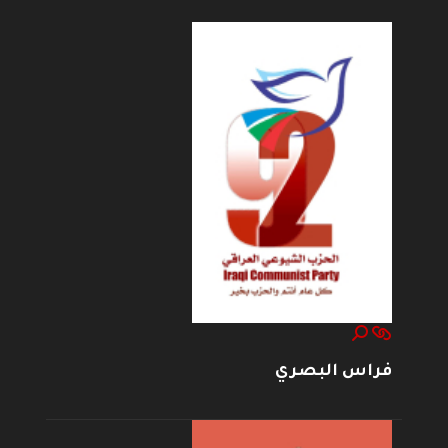
فراس البصري