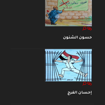
حسون الشنون
إحسان الفرج