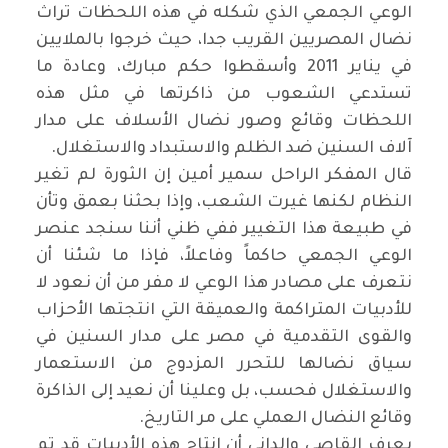
الوعي الجمعي الذي شكله في هذه اللحظات تراث
نضال المصريين القريب جدا، حيث خرجوا بالملايين
في يناير 2011 وأسقطوا حكم مبارك، وعادة ما
تستدعي الشعوب من ذاكرتها في مثل هذه
اللحظات وقائع وصور نضال الأسلاف على مدار
آلاف السنين ضد الظلم والاستبداد والاستغلال
.
قال المفكر الراحل سمير أمين إن الثورة لم تغير
النظام لكنها غيرت الشعب، وإذا بحثنا بعمق وتأن
في طبيعة هذا التغيير ففي ظني أننا سنجد عنصر
الوعي الجمعي حاكماً وفاعلاً، فإذا ما شئنا أن
نتعرف على مصادر هذا الوعي لا مفر من أن نعود لا
للأدبيات المتراكمة والعميقة التي انتجتها الأحزاب
والقوى التقدمية في مصر على مدار السنين في
سياق نضالها للتحرر المزدوج من الاستعمار
والاستغلال فحسب، بل وعلينا أن نعيد إلى الذاكرة
وقائع النضال العملي على مر التاريخ
.
يعرف القاصي والداني أن إنتاج هذه الأدبيات قد تم