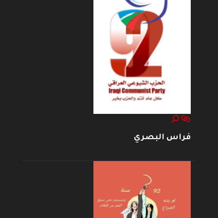
فراس البصري