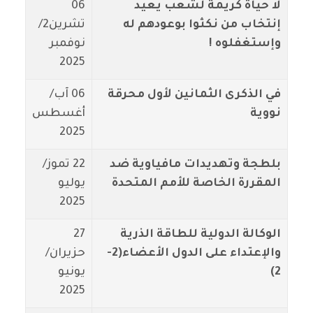
لا حياة كريمة لشعب يعيد
06
إنتخاب من نكثوا بوعودهم له
تشرين2/
وإستغفلوه !
نوفمبر
2025
في الذكرى الثمانين لأول محرقة
06 آب/
نووية
أغسطس
2025
بلطجة وتهديدات مافياوية ضد
22 تموز/
المقررة الخاصة للأمم المتحدة
يوليو
2025
الوكالة الدولية للطاقة الذرية
27
والإعتداء على الدول الأعضاء(2-
حزيران/
2)
يونيو
2025