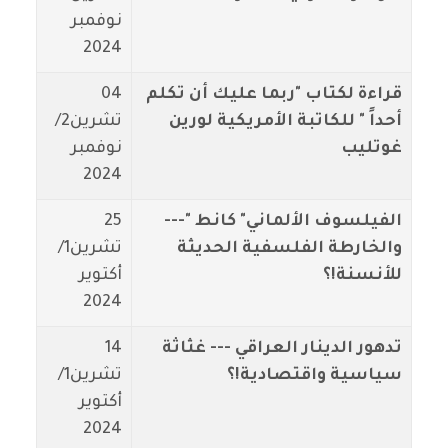
نوفمبر
2024
قراءة لكتاب "ربما عليك أن تكلم
04
أحداً " للكاتبة الأمريكية لورين
تشرين2/
غوتليب
نوفمبر
2024
الفيلسوف الألماني" كانط "---
25
والخارطة الفلسفية الحديثة
تشرين1/
للأنسنة!؟
أكتوير
2024
تدهور الدينار العراقي --- غثاثة
14
سياسية واقتصادية!؟
تشرين1/
أكتوير
2024