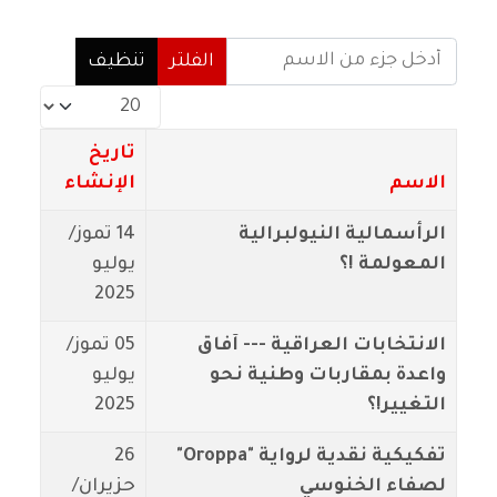
أدخل جزء من الاسم
الفلتر
تنظيف
عدد الإظهارات:
تاريخ
الاسم
الإنشاء
الرأسمالية النيولبرالية
14 تموز/
المعولمة !؟
يوليو
2025
الانتخابات العراقية --- آفاق
05 تموز/
واعدة بمقاربات وطنية نحو
يوليو
التغيير!؟
2025
تفكيكية نقدية لرواية "Oroppa"
26
لصفاء الخنوسي
حزيران/