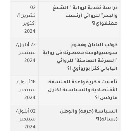
دراسة نقدية لرواية " الشيخ
02
والبحر" للروائي آرنست
تشرين1/
همنغواي!؟
أكتوير
2024
كوكب اليابان وهموم
23 أيلول/
سوسيولوجية معصرنة في رواية
سبتمبر
"الصرخة الصامتة" للروائي
2024
الياباني كنزابوروأوي !؟
تأملات فكرية واعدة للفلسفة
16 أيلول/
الأقتصادية والسياسية لكارل
سبتمبر
ماركس !؟
2024
السياسة (حرفة) والوطن
02 أيلول/
(رسالة)!؟
سبتمبر
2024