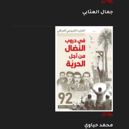
جمال العتابي
محمد حياوي