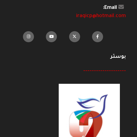
Email:
iraqicp@hotmail.com
بوستر
--------------------