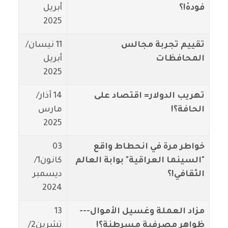
فودهْ!؟
أبريل
2025
تقييم تجربة مجالس
11 نيسان/
المحافظات
أبريل
2025
تهريب الدولار= اقتصاد على
14 آذار/
الحافة؟!
مارس
2025
خواطر مرة في انحطاط واقع
03
"السينما العراقية" بوابة العالم
كانون1/
الثقافي!؟
ديسمبر
2024
مزاد العملة وغسيل الأموال---
13
ظواهر مصرفية مسرطنة؟!
تشرين2/