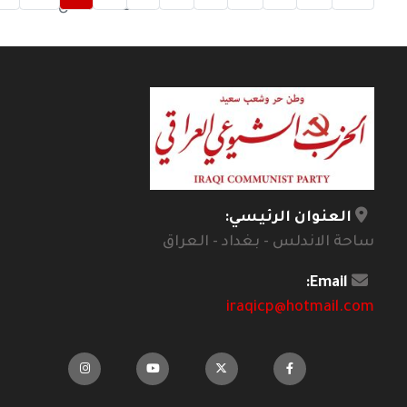
الصفحة 9 من 12
العنوان الرئيسي:
ساحة الاندلس - بغداد - العراق
Email:
iraqicp@hotmail.com