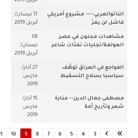
أبريل 2019
الناتوالعربي---- مشروع أمريكي
17 نيسان/
فاشل لن يمرْ
أبريل 2019
مشاهدات مجنون في عصر
08
العولمة/تجليات نفثات شاعر
نيسان/
أبريل 2019
الفواجع في العراق توظّف
27 آذار/
سياسيا بسلاح التسقيط
مارس
2019
مصطفى جمال الدين-- منارة
15 آذار/
شعر وتأريخ أمة
مارس
2019
11
10
9
8
7
6
5
4
3