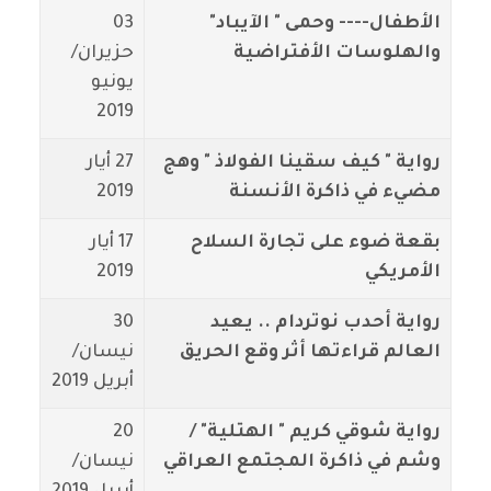
الأطفال---- وحمى " الآيباد"
03
والهلوسات الأفتراضية
حزيران/
يونيو
2019
رواية " كيف سقينا الفولاذ " وهج
27 أيار
مضيء في ذاكرة الأنسنة
2019
بقعة ضوء على تجارة السلاح
17 أيار
الأمريكي
2019
رواية أحدب نوتردام .. يعيد
30
العالم قراءتها أثر وقع الحريق
نيسان/
أبريل 2019
رواية شوقي كريم " الهتلية" /
20
وشم في ذاكرة المجتمع العراقي
نيسان/