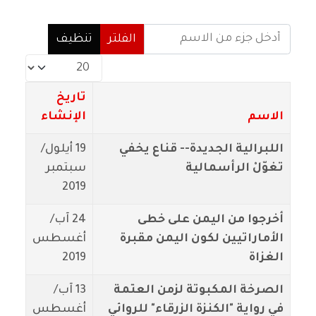
أدخل جزء من الاسم
الفلتر
تنظيف
عدد الإظهارات:
تاريخ
الاسم
الإنشاء
اللبرالية الجديدة-- قناع يخفي
19 أيلول/
تغوّلْ الرأسمالية
سبتمبر
2019
أخرجوا من اليمن على خطى
24 آب/
الأماراتيين لكون اليمن مقبرة
أغسطس
الغزاة
2019
الصرخة المكبوتة لزمن العتمة
13 آب/
في رواية "الكنزة الزرقاء" للروائي
أغسطس