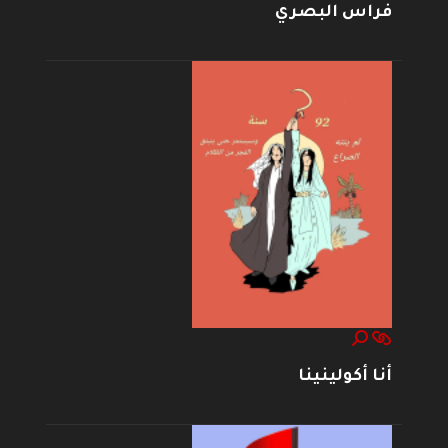
فراس البصري
أنا أكولينينا