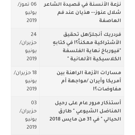
نزعة الأنسنة في قصيدة الشاعر
06 تموز/
شلال عنوز-- هذيان عند فم
يوليو
العاصفة
2019
فردريك أنجلز/هل تحقيق
24
الأشتراكية ممكناً؟! في كتابهِ
حزيران/
"فيورباخ نهاية الفلسفة
يونيو
الكلاسيكية الألمانية "
2019
مسارات الأزمة الراهنة بين
18 حزيران/
أمريكا وأيران /مواجهة أم
يونيو
مفاوضات؟!
2019
أستذكار مرور عام على رحيل
03
المناضل الشيوعي " طارق
حزيران/
الحيالي " في 31 من مايس 2018
يونيو
2019