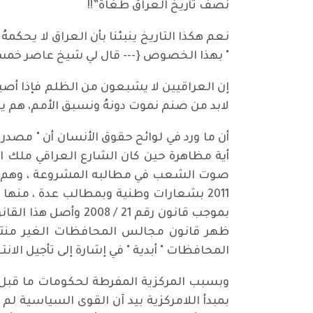
نصف تأريخ العراق طغاة”!!
نعم هكذا التاريخ ينبئنا بأن العراق لا يحكم
" بهذا الخصوص {--- قال لي شيخ عاصر خمسة 
إن العراقيين لا يشبعون من الظلم فإذا أصي
لابد من صنم نموت دونهُ ونسبق الأمم، هم
أن ما ورد في لوائح حقوق الأنسان أن " مص
صوت الشعب في مطالبه المشروعة ، وهم وال
2011 بشعارات وطنية وبمطالب عدة ، من
ظهر قانون مجالس المحافظات الغير منتظم
المحافظات " أبدية " في إشارة إلى تأجيل الان
بمبدأ اللامركزية بيد آن القوى السياسية لم