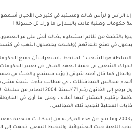
هُ إلا الرأس والرأس ظالم ومستبد في كثير من الأحيان أسمعو
حكومات وطنية عادت بالبلد إلى ما وراء تل حسونة!!
بوا بالتخمة من ظالم استبدلوه بظالم أعتى على مر العصور، 
 يبدعون في صنع طغاتهم (ولكنهم يحصدون الذهب في كنسه
در السلطة هو الشعب " الملاحظ باستغراب أن جميع الحكوما
حال كما قال أحمد شوقي ( ورُب مستمعٍ والقلبُ في صممِ)
ها ألغاء مجالس المحافظات ، هي مطالب جاءت نتيجة فشل ه
ة بإقليم المشار أليها أعلاه ، وعلى ما أرى في الخارط
تخابات المحلية لتجديد تلك المجالس .
وبسبب المركزية المفرطة لحكومات ما قبل 2003 وما نتج عن هذه المركزية من إش
 تجيد اللعبة حيث العشوائية والتخبط النفعي اتجهت إلى ال