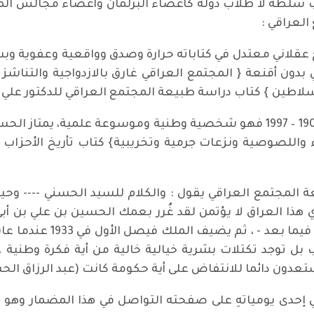
لطة لا طلاب دولة كأعضاء البرلمان وأعضاء مجالس المحا
لعراقي :
خ عقلاني معتدل في كتاباته حرارة وصدق وواقعية وعفوية وبس
 بدون أقنعة { المجتمع العراقي غارق بالازدواجية والتناشز
طين } كتاب دراسة طبيعة المجتمع العراقي للدكتور علي ال
الدكتور عبد الرزاق الحسني شيخ المؤرخين 1903 – 1997 فهو شخصية وطنية وموس
 المجتمع العراقي يقول : والكلام للسيد الحسني ---- وح
 هذا العراق لا يؤتمن لقد غُرر بعمك الحسين بن علي بن أب
أليها وحدك - واليوم شواه
 بل توجد تكتلات بشرية خيالية خالية من أية فكرة وطنية ،
 دائما للانتفاض على أية حكومة كانت (عبد الرزاق الحسني 
في إحدى يومياتهِ على صفحته التواصل في هذا المضمار وهو ين