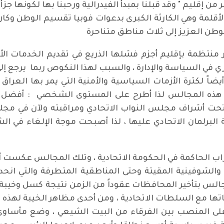
من إقليم " وقد قبلنا بمبدأ الفيدرالية ورحبنا بها لكونها 
قلمة وهي الكارثة الكبرى بدعوات فوبيا تقسيم الوطن وكان 
الوطن العزيز إلى ثلاث مناطق متناحرة
منتظمة بإقليم أجزم فشلها الذريع في تقديم الخدمات الأ
في السياسة والإدارة ، والسبب لهذا النكوص ربما يرجع إلى حدا
ة هذه المجالس لذا أطرح على المستوى الشخصي : أفضل 
 تحت أشراف مجلس النواب الاتحادي ومراقبته ولآن في مج
ة البرلمان الاتحادي عليها ، لذا أصبحت موجة الإلغاء في ا
اب الحاكمة في الحكومة الاتحادية ، وتلك المجالس عكست أ
الشوفينية المقيتة وحتى المناطقية المتطرفة والتي انحدرت
لس بتأخير المحافظات عقوداً من الزمن نتيجة كسل وخيبة أع
ها مع السلطات الاتحادية ، ومن أحدى مظاهر الخيبة لهذه ا
المنصب بين الفرقاء من البيت الشيعي ، وضع مأساوي وك