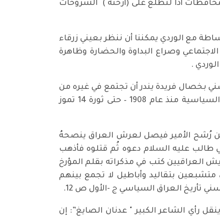
فظات أذا لنطلع على (أرخنة ) الشروخات
اطة مع الوردي يمكننا أن ننظر بعيني زرقاء
 الاجتماعي وصراع البداوة والحضارة وظاهرة
وردي .
وعة علمية، يمتاز الحسني بخصال فريدة يندر أن تجتمع في غيره من
المؤرخين: {المجتمع العراقي غارق بالغوغاء واللصوصية ونزعات جرمية وتخريبية} كتاب تأريخ الأحزاب السياسية منذ عام 1908 – حتى ثورة 14 تموز
ين رُشح الأمير فيصل لعرش العراق ينصحهُ
ي طالب عليه السلام دعوه ثُم قتلوه فأذهب
د على ما سيحدث فيما بعد - ، ثم يضيف الملك فيصل الأول في 1933 عندما عايش العراقيين كتب في مذكراته بقلم المؤرخ
 متشبعين بتقاليد وأباطيل لا تجمع بينهم
تأريخ العراق السياسي ج -الأول ص 12.
قل رأي الشاعر الكبير " عدنان الصايغ”: إن