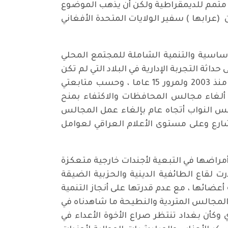
جزأ متمم للديمقراطية ولكن أن يذهب الموضوع
(عرابها ) سفير الولايات المتحدة الأفغاني
ساسية والتنمية الشاملة للمجتمع المحلي
ثة التجربة الإدارية في البلاد التي لم تكن
موجودة بهذا الشكل الديمقراطي الجديد ، وأيضاً لكثرة الأزمات السياسية والأمنية التي يمر بها العراق منذ 2003 ولمرور 15 عاما ، وحسب متابعتي
ألغاء مجالس المحافظات والاكتفاء بمنح
لس النواب أتجاه عام بإلغاء عمل المجالس
لشارع وعلى مستوى الأعلام العراقي لعوامل
مراضها في التبعية لأجندات خارجية متعكزة
 لقاع الطائفية الدينية والحزبية الضيقة
ضائها ، مع عدم قدرتها على أنجاز التنمية
لمجالس المتردية والنطيحة ما شاهدناه في
أن بغداد تنتظر صراع الأخوة الأعداء في