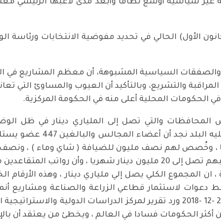
ر سياسية أوسع نطاقا وأبعد مدى لاعبها الرئيسي معسكر
 والصفقات السياسية المشبوهة، أن معظم المشاريع في ا
المراقبة والتشريع، وبالتأكيد أن العيوب والمساوئ التي تعا
 الحكومات المحلية أعلى منه في الحكومة المركزية.
4 عضو في مجالس المحافظات والتي تصل إلى الملياري دينار في ظل 
وتراكمات الديون الخارجية بوض
 ، وخُصص لهم نصف مليون للضيافة ( شاي وماء ) ، ونصف 
، ان المجموع الكلي يصل إلي ملياري دينار ، وهذه الأرقام ال
وات لاستثمار قطاعي الزراعة والصناعة ومشاريع أنمائية 
المدفوعات ( سكاي بريس / تقرير)، وبتأريخ 21 -12 -2018 ورد تقرير لمركز الدراسا
 أكثر الحكومات فسادا في العالم ، ويخطئ من يعتقد أن بالإ