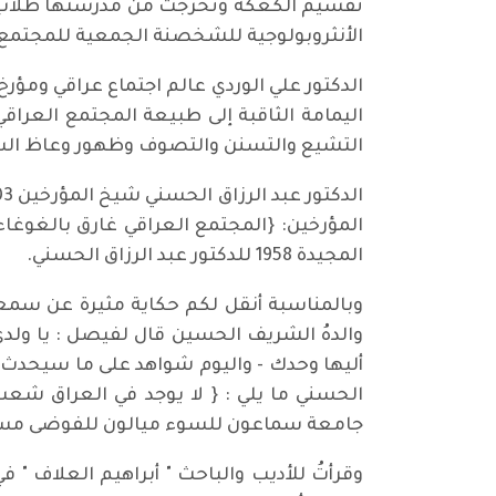
تقسيم الكعكة وتخرجت من مدرستها طلاب س
الأنثروبولوجية للشخصنة الجمعية للمجتمع ا
الدكتور علي الوردي عالم اجتماع عراقي ومؤر
اليمامة الثاقبة إلى طبيعة المجتمع العراقي
التشيع والتسنن والتصوف وظهور وعاظ السلا
المجيدة 1958 للدكتور عبد الرزاق الحسني.
وبالمناسبة أنقل لكم حكاية مثيرة عن سمعة
والدهُ الشريف الحسين قال لفيصل : يا ولدي
الحسني ما يلي : { لا يوجد في العراق شعب
جامعة سماعون للسوء ميالون للفوضى مستعدون
وقرأتُ للأديب والباحث " أبراهيم العلاف " 