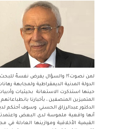
لمن نصوت؟! والسؤال يفرض نفسهُ للبحث عن
الدولة المدنية الديمقراطية ولمجابهة رهانا
حينها استذكرت الاستعانة بحيثيات وأدبيا
المتميزين المنصفين ، بأخبارنا بانطباعاتهم
الدكتور عبدالرزاق الحسني وسوف أحتكم لدي
أنها واقعية ملموسة لدى البعض واعتمدته