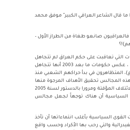
ا ما قال الشاعر العراقي الكبير" موفق محمد
فالعراقيون صانعو طغاة من الطراز الأول –
م)!؟
ت التي تعاقبت على حكم العراق لم تتجاهل
أية مظاهرة حين كان الشارع العراقي ملك الحراك الشعبي في حقبة العهد الملكي في تغيير الحكومات ، عكس حكومات ما بعد 2003 أنها تتجاهل
، المتظاهرون في بدأ حراكهم الشعبي منذ
ذه المجالس تحقيق الأهداف المرجوة منها
بموجب قانون رقم 21 / 2008 وأصل هذا القانون يرجع إلى القانون رقم 71 /لسنة 2004 الصادر من سلطة الائتلاف المؤقتة ومرورا بالدستور لسنة 2005
ة السياسية أن هناك توجهاً لجعل مجالس
كالات متعددة دفعت القوى السياسية بأغلب انتماءاتها أن تأخذ
فيدرالية والتي رحب بها الأكراد وحسب واقع