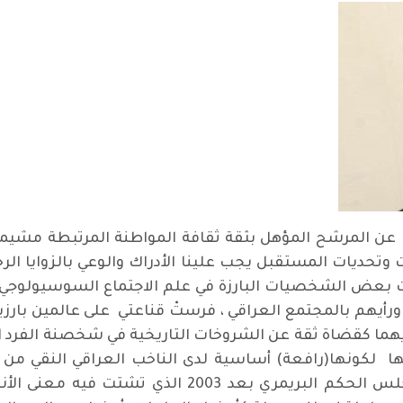
 المرشح المؤهل بثقة ثقافة المواطنة المرتبطة مشيمياً 
ت وتحديات المستقبل يجب علينا الأدراك والوعي بالزوايا ال
ت بعض الشخصيات البارزة في علم الاجتماع السوسيولوجي
 ورأيهم بالمجتمع العراقي ، فرستْ قناعتي على عالمين بارزي
هما كقضاة ثقة عن الشروخات التاريخية في شخصنة الفرد 
ا لكونها(رافعة) أساسية لدى الناخب العراقي النقي م
القيمية الأخلاقية وموازينها العادلة في مجلس الحكم 