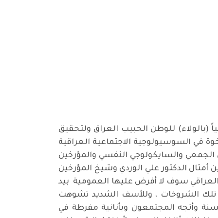
(بالولاء) للوطن الحبيب العراق ولتحقيق
رخوة في السوسيولوجية الاجتماعية العراقية
 الجمعي والسايكولوجي النفسي والمؤرخين
ن أمثال الدكتور علي الوردي وشيخ المؤرخين
العراقي سوف لا أفرض عليها العمومية بيد
ن تلك الشروخات ، وللأسف الشديد تشوهت
البريمري بعد 2003 الذي تشتت فيه معنى الأنسنة وأتجه المجتمعون وبأنانية مفرطة في