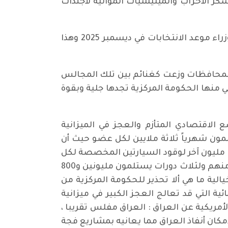
 الأحزاب والميليشيات الموالية لأجندات
- أن وجودها القانوني قد أنتهى في ديسمبر (كانون الأول) الحالي في تحديد مفوضية الانتخابات ورئاسة الوزراء موعد الانتخابات في ديسمبر 2025 وهذا
لمحافظات وزعت كغنائم بين تلك المجالس
ني منها الحكومة المركزية تجدها جلية وبقوة
الوضع الاقتصادي المتأزم والعجز في الميزانية
ع لا يحسد عليه البلد نجد أن أعضاء المجالس والبالغين 447 عضو يستلمون شهرياً ثلاثة ملايين لكل عضو حيث أن
مليون آخر لوقود السيارتين المخصصة لكل
عضو ، فضلا عن وضع 20 جندي للحماية رواتبهم تصل إلى 20 مليون دينار شهريا ، وأن رواتب المتقاعدين منهم ولثلاث دورات يستلمون مليونين و800
خيالية ما هي ألا تحذير للحكومة المركزية من
التي قد تعالج العجز الكبير في ميزانية
ت الدولية والاستراتيجية الأمريكية عن العراق : العراق مفلس تقريبا ،
مكان أنفاذ العراق مما يعانيه بمشاريع فجة