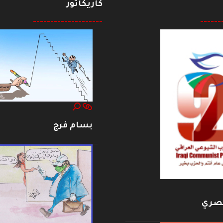
كاريكاتور
--------------------
------
بسام فرج
بصري