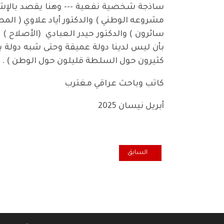
ساذجة شخصية نفعية --- وهنا يقصد بالإشا
مشروعه الوطني ) والدكتور أياد علاوي ( الم
سائرون ) والدكتور حيدر العبادي (الأصلاح )
بأن ليس لدينا دولة عميقة وحتى شبه دولة 
كثيرون حول السلطة قليلون حول الوطن ) .
كاتب وباحث عراقي مغترب
أبريل نيسان 2025
المقال السابق: إعلاميو العالم مدعوون للمشاركة في
السابق