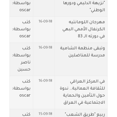
"نزيهة الدليمي ودورها
بواسطة:
الوطني"
oscar
16-09-18
مهرجان اللومانتيه
كتب
الكرنفال الأممي البهي
بواسطة:
في دورته الـ 83
oscar
16-09-18
وتبقى منظمة الشامية
كتب
مدرسة للمناضلين
بواسطة:
ناصر
حسين
16-09-18
في المركز العراقي
كتب
للثقافة العمالية.. ندوة
بواسطة:
حول التأمين والحماية
oscar
الاجتماعية في العراق
15-09-18
ربيع "طريق الشعب"
كتب