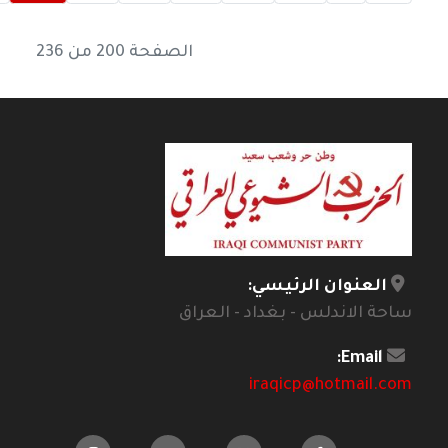
الصفحة 200 من 236
العنوان الرئيسي:
ساحة الاندلس - بغداد - العراق
Email:
iraqicp@hotmail.com