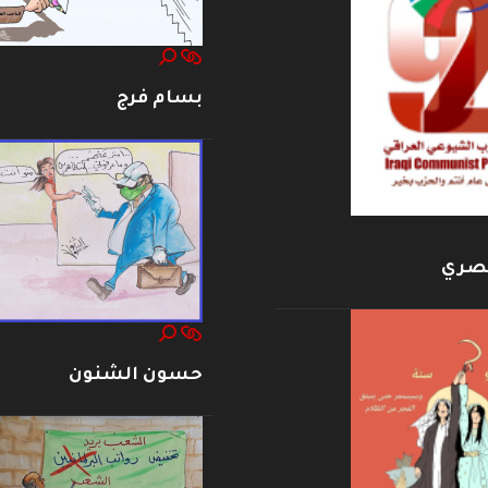
بسام فرج
بصري
حسون الشنون