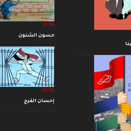
حسون الشنون
نا
إحسان الفرج