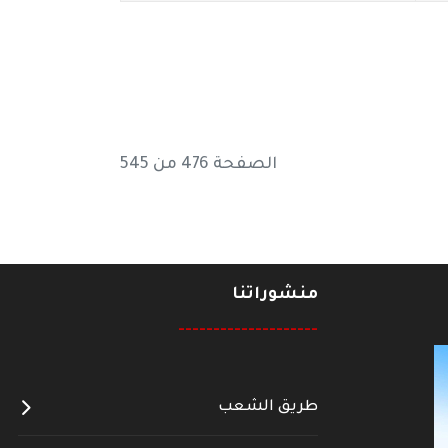
الصفحة 476 من 545
منشوراتنا
--------------------
طريق الشعب