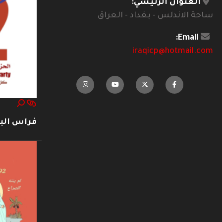
العنوان الرئيسي:
ساحة الاندلس - بغداد - العراق
Email:
iraqicp@hotmail.com
فراس ال