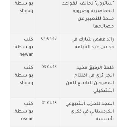
"سائرون" تحالف القواعد
بواسطة:
الجماهيرية وضرورة
shooq
ملحة للتعبير عن
مصالحها
04-04-18
رائد فهمي شارك في
كتب
قداس عيد القيامة
بواسطة:
newar
03-04-18
كلمة الرفيق مفيد
كتب
الجزائري في افتتاح
بواسطة:
المهرجان التاسع للفن
shooq
التشكيلي
01-04-18
المجد للحزب الشيوعي
كتب
الكردستاني في ذكرى
بواسطة:
تأسيسه
oscar