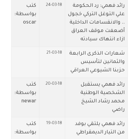
24-03-18
رائد فهمي: رد الحكومة
كتب
علي التوغل التركي خجول
بواسطة:
.. والانقسامات الداخلية
oscar
أضعفت موقف العراق
ازاء انتهاك سيادته
21-03-18
شعارات الذكرى الرابعة
والثمانين لتأسيس
حزبنا الشيوعي العراقي
20-03-18
رائد فهمي يستقبل
كتب
الشخصية الوطنية
بواسطة:
محمد رشاد الشيخ
newar
راضي
19-03-18
رائد فهمي يلتقي بوفد
كتب
من التيار الديمقراطي
بواسطة: