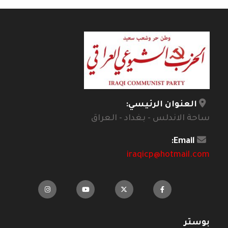
العنوان الرئيسي:
ساحة الاندلس - بغداد - العراق
Email:
iraqicp@hotmail.com
بوستر