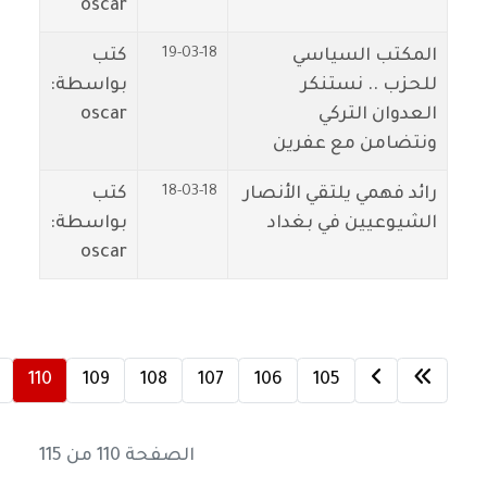
oscar
19-03-18
المكتب السياسي
كتب
للحزب .. نستنكر
بواسطة:
العدوان التركي
oscar
ونتضامن مع عفرين
18-03-18
رائد فهمي يلتقي الأنصار
كتب
الشيوعيين في بغداد
بواسطة:
oscar
110
109
108
107
106
105
الصفحة 110 من 115