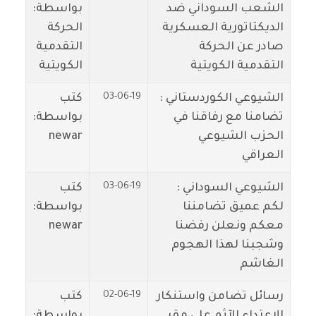
الشعب السوداني ضد
بواسطة:
الديكتاتورية العسكرية
الحركة
صادر عن الحركة
التقدمية
التقدمية الكويتية
الكويتية
03-06-19
الشيوعي الكوردستاني :
كتب
تضامنا مع رفاقنا في
بواسطة:
الحزب الشيوعي
newar
العراقي
03-06-19
الشيوعي السوداني :
كتب
لكم عميق تضامننا
بواسطة:
معكم ونعلن رفضنا
newar
وشجبنا لهذا الهجوم
الغاشم
02-06-19
رسائل تضامن واستنكار
كتب
الاعتداء الآثم على مقر
بواسطة: