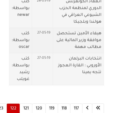
28-05-19
انعقاد الكونفرنس
كتب
الدوري لمنظمة الحزب
بواسطة:
الشيوعي العراقي في
newar
هولندا وبلجيكا
27-05-19
هيفاء الأمين تستحصل
كتب
موافقة وزير المالية على
بواسطة:
مطالب مهمة
oscar
27-05-19
انتخابات البرلمان
كتب
الأوروبي : القارة العجوز
بواسطة:
تتجه يمينا
رشيد
غويلب
23
122
121
120
119
118
117