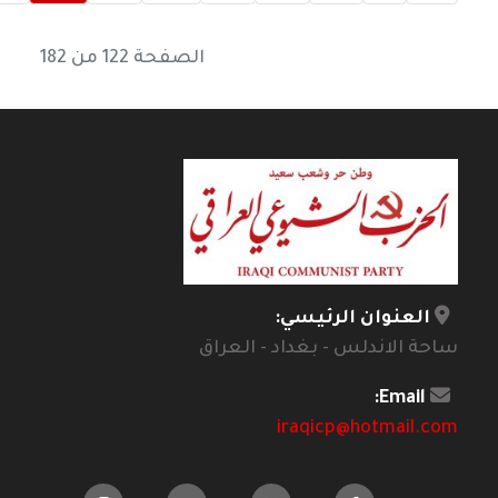
الصفحة 122 من 182
العنوان الرئيسي:
ساحة الاندلس - بغداد - العراق
Email:
iraqicp@hotmail.com