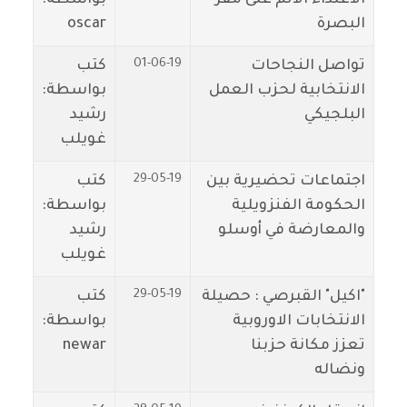
البصرة
oscar
01-06-19
تواصل النجاحات
كتب
الانتخابية لحزب العمل
بواسطة:
البلجيكي
رشيد
غويلب
29-05-19
اجتماعات تحضيرية بين
كتب
الحكومة الفنزويلية
بواسطة:
والمعارضة في أوسلو
رشيد
غويلب
29-05-19
"اكيل" القبرصي : حصيلة
كتب
الانتخابات الاوروبية
بواسطة:
تعزز مكانة حزبنا
newar
ونضاله