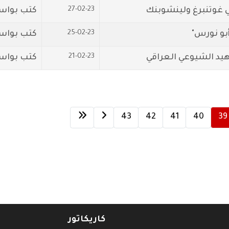
27-02-23
ي غوتنبرغ ولينشوبنك
كتب بواس
25-02-23
أبو نورس"
كتب بواس
21-02-23
هيد الشيوعي العراقي
كتب بواس
43
42
41
40
39
كاريكاتور