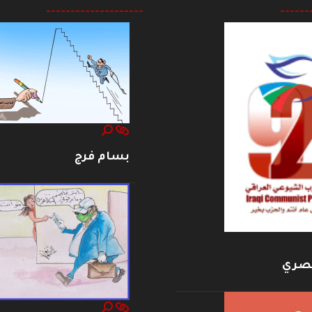
--------------------
------
بسام فرج
بصري