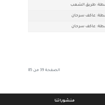
طة: طريق الشعب
طة: عاكف سرحان
طة: عاكف سرحان
الصفحة 39 من 85
منشوراتنا