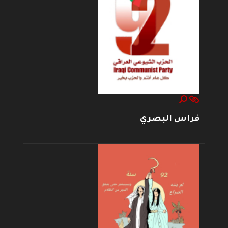
فراس البصري