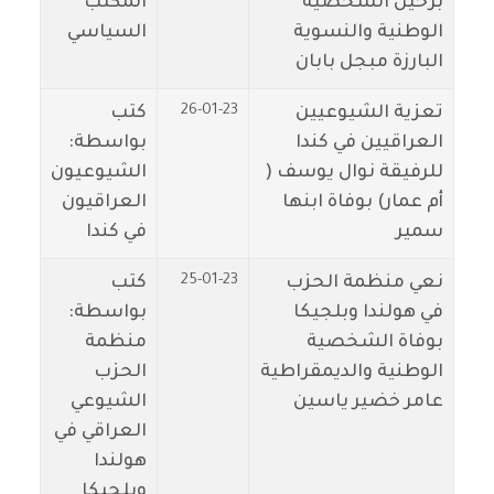
برحيل الشخصية
المكتب
الوطنية والنسوية
السياسي
البارزة مبجل بابان
26-01-23
تعزية الشيوعيين
كتب
العراقيين في كندا
بواسطة:
للرفيقة نوال يوسف (
الشيوعيون
أم عمار) بوفاة ابنها
العراقيون
سمير
في كندا
25-01-23
نعي منظمة الحزب
كتب
في هولندا وبلجيكا
بواسطة:
بوفاة الشخصية
منظمة
الوطنية والديمقراطية
الحزب
عامر خضير ياسين
الشيوعي
العراقي في
هولندا
وبلجيكا