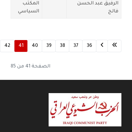
الرفيق عبد الحسن
المكتب
فالح
السياسي
42
41
40
39
38
37
36
الصفحة 41 من 85