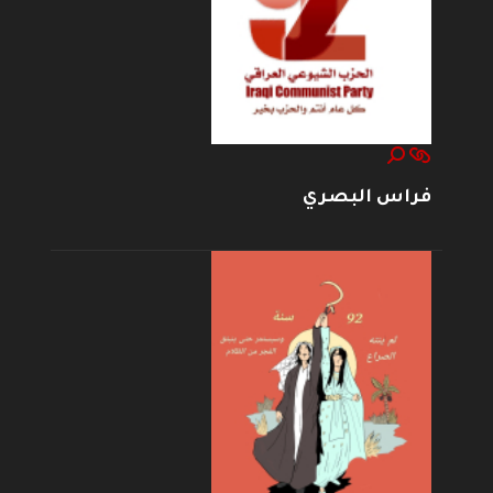
فراس البصري