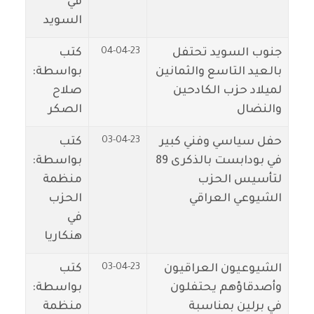
في
السويد
04-04-23
جنوب السويد تحتفل
كتب
بالعيد التاسع والثمانين
بواسطة:
لميلاد حزب الكادحين
صلاح
والنضال
الصكر
03-04-23
حفل سياسي وفني كبير
كتب
في بودابست بالذكرى 89
بواسطة:
لتأسيس الحزب
منظمة
الشيوعي العراقي
الحزب
في
هنكاريا
03-04-23
الشيوعيون العراقيون
كتب
وأصدقاؤهم يحتفلون
بواسطة:
في برلين بمناسبة
منظمة