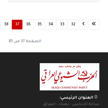
38
37
36
35
34
33
32
الصفحة 37 من 85
العنوان الرئيسي:
ساحة الاندلس - بغداد - العراق