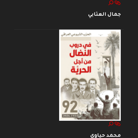
جمال العتابي
محمد حياوي