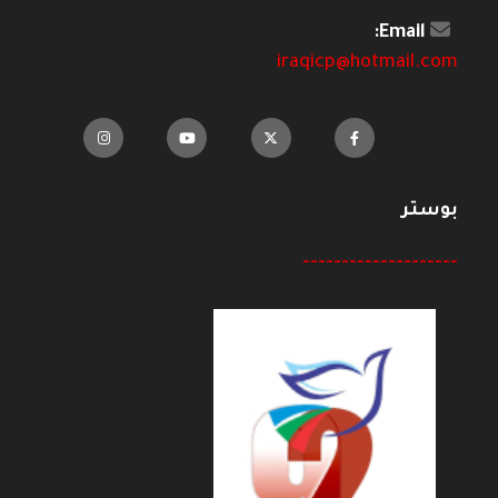
Email:
iraqicp@hotmail.com
بوستر
--------------------