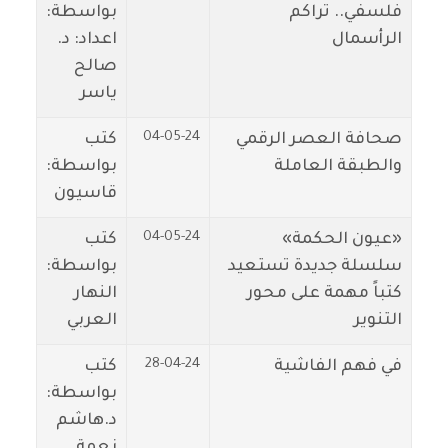
فلسفي.. تراكم
بواسطة:
الرأسمال
اعداد: د.
صالح
ياسر
04-05-24
صحافة العصر الرقمي
كتب
والطبقة العاملة
بواسطة:
قاسيون
04-05-24
«عيون الحكمة»
كتب
سلسلة جديدة تستعيد
بواسطة:
كتباً مهمة على محور
النهار
التنوير
العربي
28-04-24
في فهم الفاشية
كتب
بواسطة:
د.هاشم
نعمة