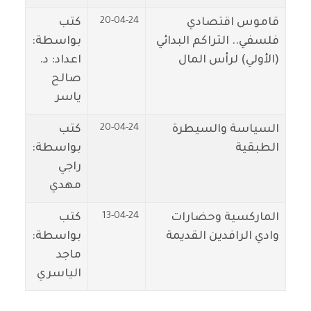
20-04-24
قاموس اقتصادي
كتب
فلسفي.. التراكم البدائي
بواسطة:
(الأولي) لرأس المال
اعداد: د.
صالح
ياسر
20-04-24
السياسة والسيطرة
كتب
الطبقية
بواسطة:
راجي
مهدي
13-04-24
الماركسية وحضارات
كتب
وادي الرافدين القديمة
بواسطة:
ماجد
الياسري