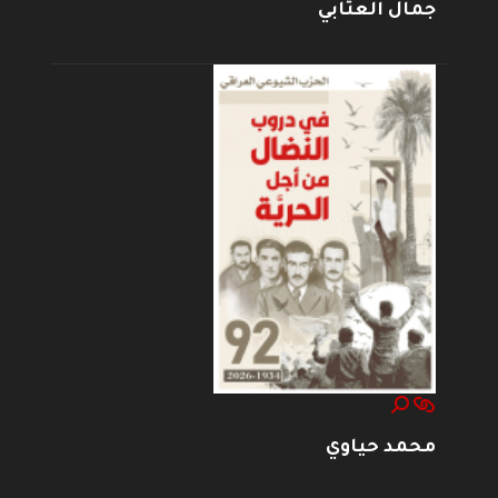
جمال العتابي
محمد حياوي