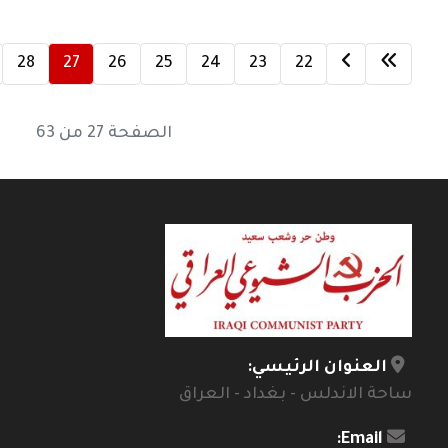
28
27
26
25
24
23
22
الصفحة 27 من 63
العنوان الرئيسي:
ساحة الاندلس - بغداد - العراق
Email: