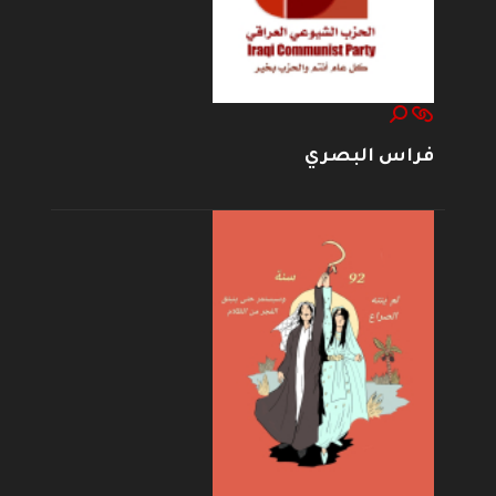
فراس البصري