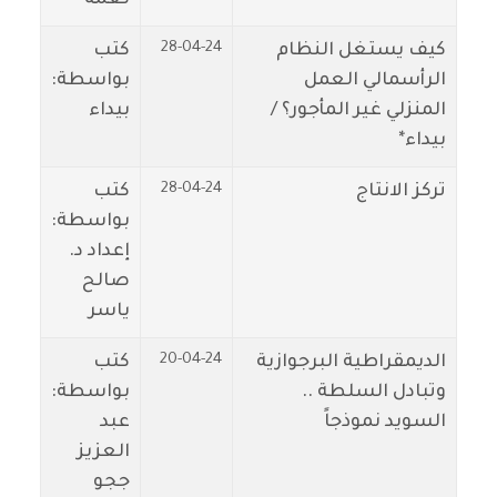
28-04-24
كيف يستغل النظام
كتب
الرأسمالي العمل
بواسطة:
المنزلي غير المأجور؟ /
بيداء
بيداء*
28-04-24
تركز الانتاج
كتب
بواسطة:
إعداد د.
صالح
ياسر
20-04-24
الديمقراطية البرجوازية
كتب
وتبادل السلطة ..
بواسطة:
السويد نموذجاً
عبد
العزيز
ججو