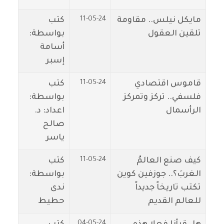
11-05-24
مايكل نيلس.. مقاومة
كتب
تلقين العقول
بواسطة:
أسامة
إسبر
11-05-24
قاموس اقتصادي
كتب
فلسفي.. تركز وتمركز
بواسطة:
الرأسمال
اعداد: د.
صالح
ياسر
11-05-24
كيف صنع العالمُ
كتب
الغربَ؟.. جوزفين كوين
بواسطة:
تكتب تاريخاً جديداً
ندى
للعالم القديم
حطيط
04-05-24