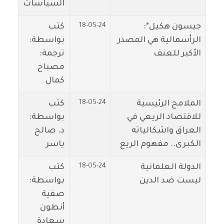
السياسات
18-05-24
جيسون هكيل*:
كتب
الرأسمالية هي المصدر
بواسطة:
الأكبر للعنف
ترجمة:
مصباح
كمال
18-05-24
الملامح الرئيسية
كتب
للاقتصاد الريعي في
بواسطة:
العراق واشكالياته
د. صالح
الكبرى.. مفهوم الريع
ياسر
18-05-24
الدولة العلمانية
كتب
ليست ضد الدين
بواسطة:
صفية
أنطون
سعادة