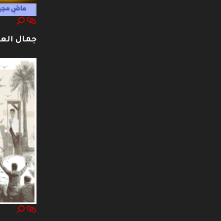
جمال العت