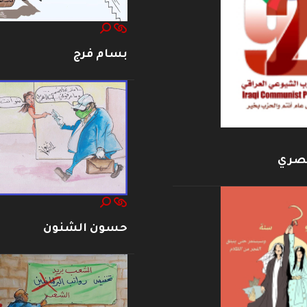
بسام فرج
بصري
حسون الشنون