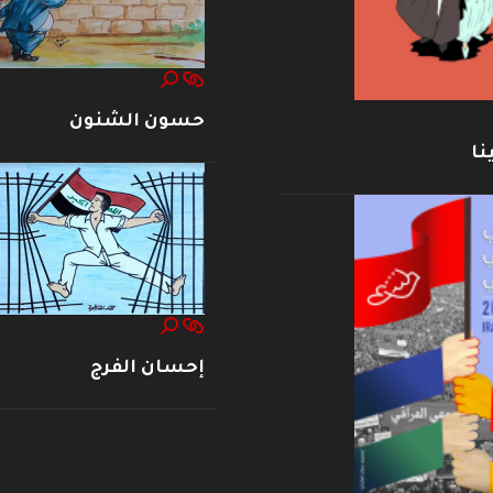
حسون الشنون
نا
إحسان الفرج