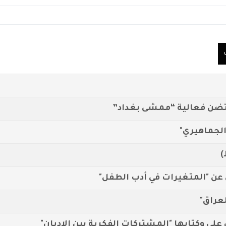
حتضن فعالية “ممشى بغداد”
الجماهيري"
)
 عن "المتغيرات في أدب الطفل"
لعراق"
علي وكتابها "المشتركات الفكرية بين الاديان"