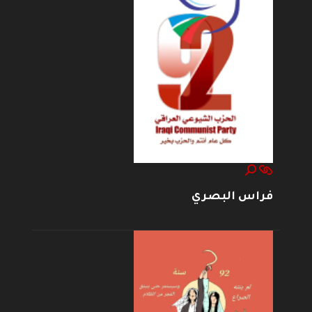
فراس البصري