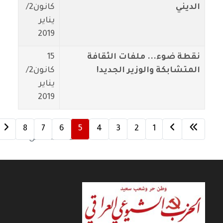
الديني
كانون2/
يناير
2019
نقطة ضوء... ملفات الثقافة
15
المتشابكة والوزير الجديد!
كانون2/
يناير
2019
8
7
6
5
4
3
2
1
الصفحة 5 من 8