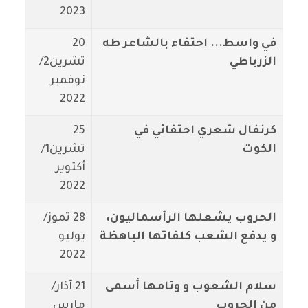
2023
في واسط... احتفاء بالشاعر طه
20
الزرباطي
تشرين2/
نوفمبر
2022
كرنفال شعري احتفائي في
25
الكوت
تشرين1/
أكتوير
2022
الحروب يشعلها الرأسماليون،
28 تموز/
و يدفع الشعب كلفاتها الباهظة
يوليو
2022
سلام الشعوب و وئامها أسمى
21 آذار/
من الحروب
مارس