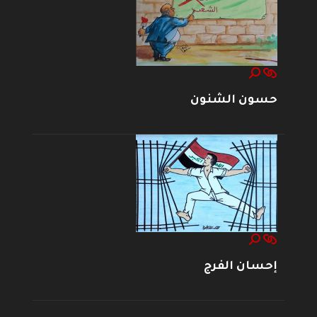
حسون الشنون
إحسان الفرج