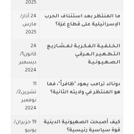
2025
ما المنتظر بعد استئناف الحرب
24 آذار/
الإسرائيلية على قطاع غزة؟
مارس
2025
الـخـلـفـيـة الـفـكـريـة لـمـشـاريـع
24
الـتـطـهـيـر الـعـرقـي
كانون1/
الـصـهـيـونـيـة
ديسمبر
2024
دونالد ترامب يعود "ظافراً"، فما
11
هو المنتظر في ولايته الثانية؟
تشرين2/
نوفمبر
2024
كيف أصبحت الصهيونية الدينية
19 حزيران/
قوة سياسية رئيسية؟
يونيو