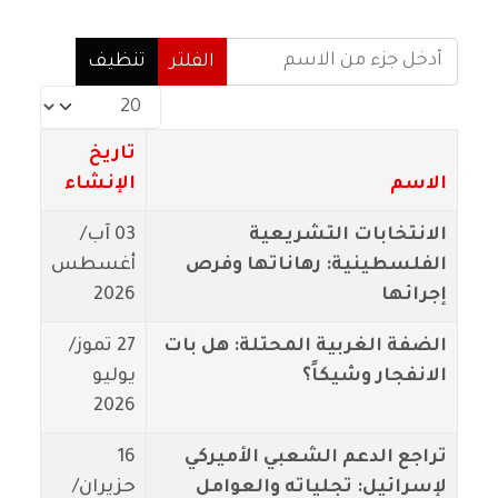
أدخل جزء من الاسم
الفلتر
تنظيف
عدد الإظهارات:
تاريخ
الاسم
الإنشاء
الانتخابات التشريعية
03 آب/
الفلسطينية: رهاناتها وفرص
أغسطس
إجرائها
2026
الضفة الغربية المحتلة: هل بات
27 تموز/
الانفجار وشيكاً؟
يوليو
2026
تراجع الدعم الشعبي الأميركي
16
لإسرائيل: تجلياته والعوامل
حزيران/