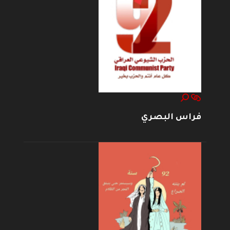
فراس البصري