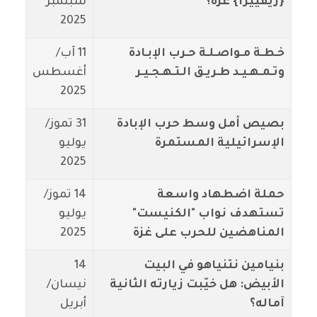
{ريفييرا} غزة؟
سبتمبر
2025
خـطـة مـواصـلـة حـرب الإبـادة
11 آب/
وتـمـهـيـد طـريـق الـتـهـجـيـر
أغسطس
2025
بصيص أمل وسط حرب الإبادة
31 تموز/
الإسرائيلية المستمرة
يوليو
2025
حملة اضطهاد واسعة
14 تموز/
تستهدف نواب "الكنيست"
يوليو
المناهضين للحرب على غزة
2025
بنيامين نتنياهو في البيت
14
الأبيض: هل خيّبت زيارته الثانية
نيسان/
آماله؟
أبريل