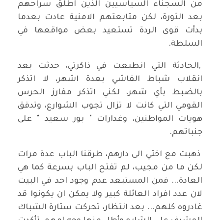
من السجناء السياسيين الذين اطلق سراحهم
بعد الثورة، لكن متابعتهم الامنية عادت بعدما
بدأت قوى الردة تستعيد بعض مواقعها في
السلطة.
,الحادثة التي انطبعت في ذاكرتي، حدثت بعد
انقلاب شباط الفاشي بعدة اشهر، لا اتذكر
بالضبط بأي شهر، لكني اتذكر مفارز الحرس
القومي التي كانت لا تزال تجوب الشوارع، وتدقق
هويات المواطنين، وغدارات " بور سعيد " على
جنباتهم.
ذهبت مع اختي الى دارهم، طرقنا الباب عدة مرات
لكن ما من مجيب، لم تفتح الباب بسرعة كما هي
العادة... فمن المستبعد عدم وجود احد في البيت
لان عدد افراد العائلة كبير ولا يمكن ان يكونوا قد
غادروه كلهم... بعد انتظار، تحركت ستارة الشباك