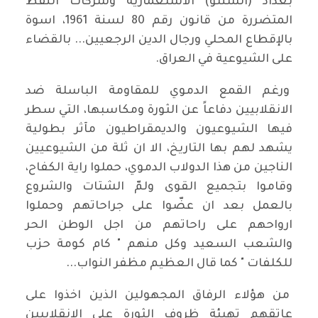
بغداد (السنتو) الاستعمارية وشركات النفط
المتضررة من قانون رقم 80 لسنة 1961، اسوة
بالإقطاع المحلي ورجال الدين الرجعيين... بالقضاء
على الشيوعية في العراق.
ورغم القمع الدموي للمقاومة الباسلة ضد
الانقلابيين دفاعاً عن الثورة ومكاسبها، التي سطر
فيها الشيوعيون والديمقراطيون مآثر بطولية
يشهد لهم بها التاريخ، الا ان ثلة من الشيوعيين
الناجين من هذا الدولاب الدموي، حملوا راية الكفاح،
وقاموا بتجميع القوى ولمّ الشتات والشروع
بالعمل بعد ان عضّوا على جراحاتهم وحملوا
ارواحهم على راحاتهم من اجل الوطن الحر
والشعب السعيد وكل منهم " كام كومة حزب
للكلفات " كما قال العظيم مظفر النواب...
من هؤلاء الرفاق المجهولين الذين اخذوا على
عاتقهم تهيئة ظروف الثورة على الانقلابيين