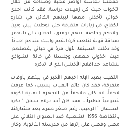
جمعتنا بعائلته اواصر محبة وصداقة من خلال
الأخوات حيث كن زميلات دراسة، فقد كانت احدى
اخواتي تأخذني معها لبيتهم الكائن في شارع
الكفاح، في زيارات متفرقة حتى توطدت بيني وبين
اولادهم وخاصة ابنهم توفيق، المقارب لي بالعمر،
صداقة قوية لنلعب كرة القدم وابيت عندهم احياناً،
وقد دخلت السينما، لأول مرة في حياتي بفضلهم،
حيث اخذوني معهم، وجلسنا في خانة الشواذي
لنشاهد احد افلام الأكشن الذي لا اتذكره.
التقيت بعبد الإله اخيهم الأكبر في بيتهم بأوقات
متفرقة، فقد كان دائم الغياب بسبب، كما عرفت
لاحقاً، انه كان ملاحقاً من الاجهزة الامنية لكونه
شيوعياً خطيراً... فقد كان أحد نزلاء سجن " نكرة
السلمان " الرهيب، رغم صغر عمره، بعد مشاركته
بانتفاضة 1956 الشعبية ضد العدوان الثلاثي على
مصر، وفصل على إثرها من مدرسته الثانوية، وكان