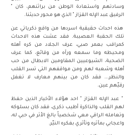
وسادتهم واستعادة الوطن من براثنهم، كان "
الرفيق عبد الإله القزاز " الذي هو محور حديثنا.
هذه احداث حقيقية اسردها من واقع ذكرياتي عن
تلك الحقبة العصيبة. فقد عشت هذه الاحداث
كمراقب بعمر صبي، عرف الجلاد من كره أهله
ومحيطه وما سمعه ورآه من وقائع، كما عرف
الضحية، الشيوعيين المقاومين الابطال من حب
أهله وشعبه لهم ومن مواقفهم التي تسر القلب
والنظر... فقد كان من بينهم معارف لا تغفل
رقيّهم عين.
" عبد الإله القزاز " احد هؤلاء الأخيار الذين حفظ
لهم القلب والذاكرة أطيب ذكرى، فقد كان بسلوكه
وتعامله الراقي معي شخصياً بالغ الأثر في حبي له،
واعجابي بمآثره وتأثري بفكره النيّر.