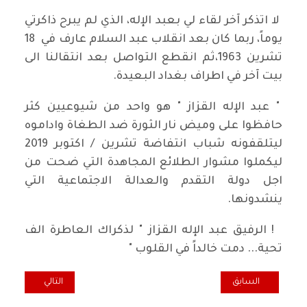
لا اتذكر آخر لقاء لي بعبد الإله، الذي لم يبرح ذاكرتي
يوماً، ربما كان بعد انقلاب عبد السلام عارف في 18
تشرين 1963،ثم انقطع التواصل بعد انتقالنا الى
بيت آخر في اطراف بغداد البعيدة.
" عبد الإله القزاز " هو واحد من شيوعيين كثر
حافظوا على وميض نار الثورة ضد الطغاة واداموه
ليتلقفونه شباب انتفاضة تشرين / اكتوبر 2019
ليكملوا مشوار الطلائع المجاهدة التي ضحت من
اجل دولة التقدم والعدالة الاجتماعية التي
ينشدونها.
! الرفيق عبد الإله القزاز " لذكراك العاطرة الف
تحية... دمت خالداً في القلوب "
المقال السابق: احتفالية يوم الشهيد الشيوعي العراقي في كولون
المقال التالي: لي
السابق
التالي