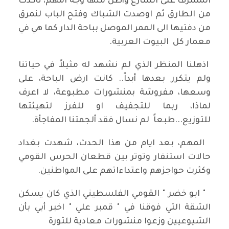
المشرف على الشارع وأطل منها وجه امهم، تأكدت
من الطارق ثم اوصدت الشباك وفتح الباب لنمرق
من دفتيها الى الممر الموصل بباحة الدار كما هي في
معمار كل البيوت العربية.
اذهلنا المنظر الذي لم نشهد له مثيلاً في حياتنا
ولم يتكرر بعدها أبداً.. كانت ارض الباحة، على
وسعها، مفروشة بمنشورات مطبوعة، لا اعرف
لماذا، ربما للتجفيف او للفرز لتهيئتها
للتوزيع...طبعاً لم نسال فقد ألجمتنا المفاجأة.
المهم، بعد ايام من هذا الحدث، شهدت بغداد
حالات استنفار وتوتر بين قطعان الحرس القومي
وكثرت حواجزهم واعتداءاتهم على المواطنين.
" ابو خضر " القومي الفلسطيني الذي كان يسكن
الشقة التي فوقنا في " قمبر علي " اخبر أبي بأن
الشيوعيين وزعوا منشورات معادية للثورة