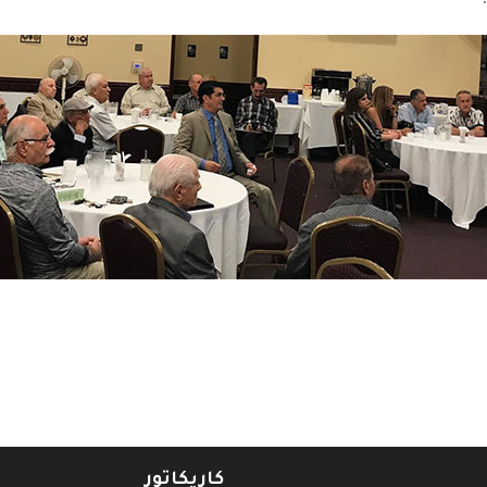
ي( ابو عادل )
كاريكاتور