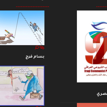
--------------------
------
بسام فرج
بصري