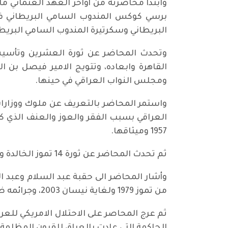
وابتدأ محاضرته من أواخر العهد العثماني ما
برسي كوكس المندوب السامي البريطاني في ا
البريطاني وسكرتيرة المندوب السامي البريطا
وتحدث المحاضر عن ثورة العشرين وتأسيس ا
ومجلس النواب العراقي في حينها.
واستمر المحاضر بالتعريف عن ملوك ووزارات
1957 وميثاقها.
ثم تحدث المحاضر عن ثورة 14 تموز الخالدة واسقاط النظام الملكي واعلان الجمهورية وانجازاتها، وكيف اغتيلت بانقلاب شباط الأسود في 1963.
وأشار المحاضر الى حقبة عبد السلام وعبد
من تموز 1979 ولغاية نيسان 2003، وجرائمه ضد الشعب العراقي الثمن الذي دفعه الشعب من جراء دكتاتوريته وحروبه العبثية.