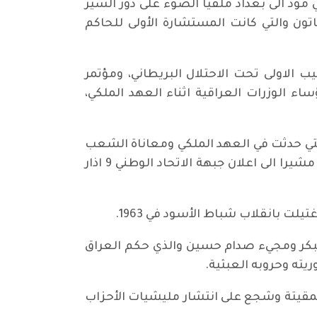
ي مود الى بغداد ملقيا الضوء على دور السير
تون والتي كانت المستشارة الأولى للحاكم
الاولى تحت الاحتلال البريطاني، ومؤتمر
لحسين ملكا على العراق في 23 اب 1921. وتضمن الشرح رؤساء الوزرات العراقية اثناء العهد الملكي،
لتي حدثت في العهد الملكي ومعاناة الشعب
العراقي بسبب الفقر والعوز والعنف الذي كان يقاسي منه المعارضون للاحتلال البريطاني وحلف بغداد، مشيرا الى اعلان جبهة الاتحاد الوطني 9 اذار
لبكر ومجيء صدام حسين والذي حكم العراق
حكومة المحاصصات الطائفية المقيتة وشجع على انتشار مليشيات الأحزاب