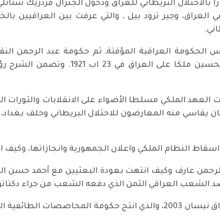
را بالاحتلال البريطاني للعراق ودخول الجنرال فردريك ستانل
لعراق، وجير ترود بيل ـ والتي عرفت بين العراقيين بالخا
ني.
لحكومة العراقية المؤقتةـ ثم حكومة عبد الرحمن النقيب 
القاهرة وابعاده، وتتويج الامير فيصل بن ا
 العهد الملكي مسلطا الأضواء على الانقلابات والثورات ا
 الرحمن عارف وكيف انتهت بعودة البعثيين مع أحمد حسن ا
ثم عرج المحاصر على الاحتلال الامريكي للعراق نيسان 2003، والذي انتج 