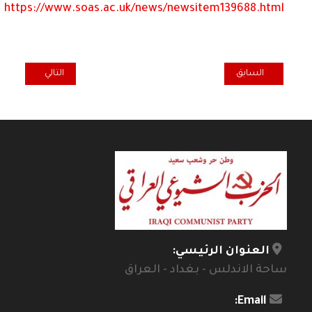
https://www.soas.ac.uk/news/newsitem139688.html
المقال السابق: احتفاء بالشاعر الغنائي كاظم السعدي وسيرته الإبداعية
المقال التالي: "ا
السابق
التالي
العنوان الرئيسي:
ساحة الاندلس - بغداد - العراق
Email: