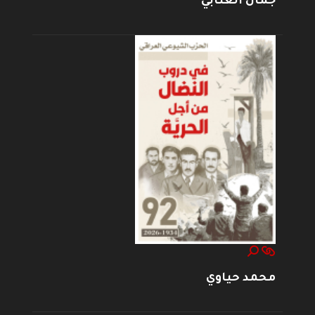
جمال العتابي
محمد حياوي