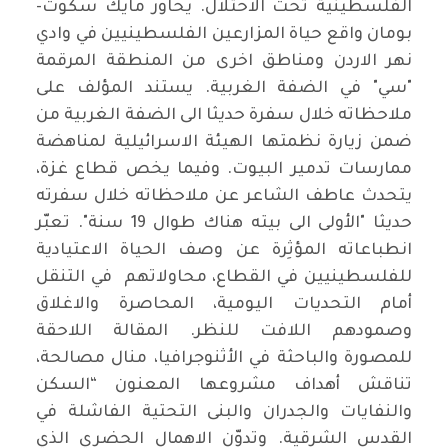
الفلسطينية تحت الاحتلال. يحاور مايك سكوت-
بومان واقع حياة المزارعين الفلسطينيين في وادي
نهر الاردن ومناطق اخرى من المنطقة المرقمة
"سي" في الضفة الغربية. يستند المؤلف على
ملاحظاته خلال سفرة حديثا الى الضفة الغربية من
ضمن زيارة نظمتها الهيئة الاسرائيلية لمناهضة
ممارسات تدمير البيوت. وفيما يخص قطاع غزة،
يتحدث عاطف الشاعر عن ملاحظاته خلال سفرته
حديثا "الأولى الى بيته هناك طوال 19 سنة". تعبّر
انطباعاته المؤثِرة عن وصف الحياة الاعتيادية
للفلسطينيين في القطاع، محاولاتهم في التنقل
أمام التحديات اليومية، المحاصرة والاغلاق
وصمودهم اللافت للنظر. المقالة اللاحقة
للمصورة والباحثة في الأثنوجرافيا، منال مصالحة،
تناقش أهداف مشروعها المعنون “السكن
والنفايات والجدران والبنى التحتية الفاشلة في
القدس الشرقية. وتدوّن الاهمال الحضري الذي