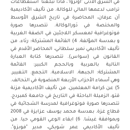
في الشرق الأدنى "اونروا"، ماذا تبلغنا استقطاعات
ترامب لدعمها المالي للوكالة. من تأليف الأكاديمية
آن عرفان، المحاضرة في تاريخ الشرق الأوسط
والمختصة في دَورالوكالة. تتصدرها صورة
فوتوغرافية لمعسكر اللاجئين في الضفة الغربية
و بعدسة المؤلفة. 4) القائمة المشتركة: رثاء. من
تأليف الأكاديمي نمير سلطاني، المحاضر الأقدم في
القانون في (سواس). تتصدرها كتابة العبارة
التالية بالعربية وبالحجم الكبير: القائمة
المشتركة: الجبهة. الاسلامية. التجمع. التغيير.
وهي أسماء الأحزاب الأربعة المنضوية في التحالف.
5) عن كرامة المعلمين. من تأليف الأكاديمية مزنة
قتو، الزميلة الباحثة في التاريخ في جامعة كمبردج.
تتصدرها صورة فوتوغرافية لمدرسة الشجائية في
قطاع غزة. بعدسة محمد يوسف عزايزة في 2008
وبموافقة غيشا. 6) ابقاء الوعي القومي حيا. من
تأليف الأكاديمي عمر شويكي، مدير "فوبزو".