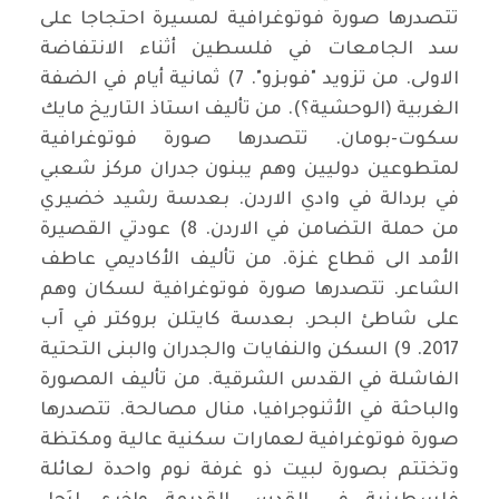
تتصدرها صورة فوتوغرافية لمسيرة احتجاجا على
سد الجامعات في فلسطين أثناء الانتفاضة
الاولى. من تزويد "فوبزو". 7) ثمانية أيام في الضفة
الغربية (الوحشية؟). من تأليف استاذ التاريخ مايك
سكوت-بومان. تتصدرها صورة فوتوغرافية
لمتطوعين دوليين وهم يبنون جدران مركز شعبي
في بردالة في وادي الاردن. بعدسة رشيد خضيري
من حملة التضامن في الاردن. 8) عودتي القصيرة
الأمد الى قطاع غزة. من تأليف الأكاديمي عاطف
الشاعر. تتصدرها صورة فوتوغرافية لسكان وهم
على شاطئ البحر. بعدسة كايتلن بروكتر في آب
2017. 9) السكن والنفايات والجدران والبنى التحتية
الفاشلة في القدس الشرقية. من تأليف المصورة
والباحثة في الأثنوجرافيا، منال مصالحة. تتصدرها
صورة فوتوغرافية لعمارات سكنية عالية ومكتظة
وتختتم بصورة لبيت ذو غرفة نوم واحدة لعائلة