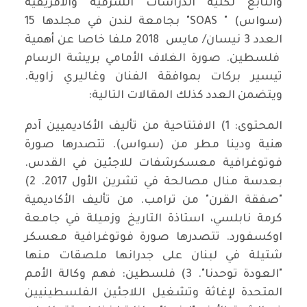
والتابع لكلية الدراسات الشرقية والأفريقية
(سواس) " SOAS" بجامعة لندن في مجلدها 15
العدد 3 نيسان/ مايس 2018 ملفا خاصا عن أهمية
فلسطين. صورة الغلاف الأمامي بريشة الرسام
تيسير بركات بموافقة الفنان وغاليري زاوية.
ويتضمن العدد كذلك المقالات التالية:
المحتوى: 1) الافتتاحية من تأليف الأكاديميين آدم
هنية ودينا مطر من (سواس). تتصدرها صورة
فوتوغرافية معسكرشفات للاجئين في القدس.
بعدسة منال مصالحة في تشرين الأول 2017. 2)
"صفقة القرن" من ترامب. من تأليف الأكاديمية
كرمة نابلسي، استاذة التاريخ وزميلة في جامعة
اوكسفورد. تتصدرها صورة فوتوغرافية معسكر
شتيلة في لبنان على جدرانها ملصقات منها
"العودة توحدنا". 3) فلسطين: فهم وكالة الأمم
المتحدة لإغاثة وتشغيل اللاجئين الفلسطينيين