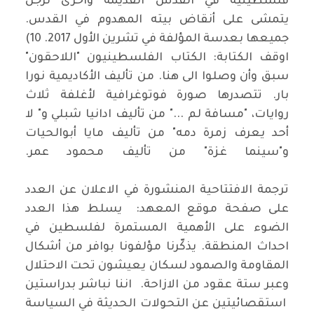
فلسطينية في القدس القديمة واخرى لرَجل
يتمشى على أنقاض بيته المهدوم في القدس.
جميعها بعدسة المؤلفة في تشرين الأول 2017. 10)
اوقف الكتابة: الكتاب الفلسطينيون "اللاحقون"
سبق وأن وصلوا الى هنا. من تأليف الأكاديمية نورا
بار. تتصدرها صورة فوتوغرافية لأغلفة ثلاث
روايات، "مسافة لم ..." من تأليف ادانيا شبلي و" لا
أحد يعرف زمرة دمه" من تأليف مايا أبوالحيات
و"سينما غزة" من تأليف محمود عمر.
أدن
ترجمة الافتتاحية المنشورة في الاعلان عن العدد
على صفحة موقع المعهد: يسلط هذا العدد
الضوء على الأهمية المستمرة لفلسطين في
احداث المنطقة. يذكّرنا مؤلفونا بوافر من أشكال
المقاومة والصمود لسكان يعيشون تحت الاحتلال
وعبر ستة عقود من الازاحة. اننا نباشر بدراستين
استقصائيتين عن التحولات الحديثة في السياسة