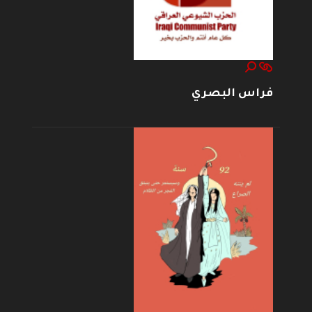
فراس البصري