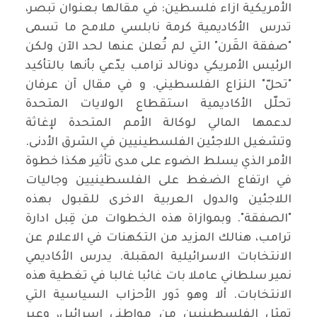
الأمريكية ازاء فلسطين: في مقالها بعنوان تبصر،
تدرس الأكاديمية كرمة نابلسي ملامح ما تسمى
"صفقة القَرن" التي لم تُعلن عنها لحد الآن ولكن
الرئيس الأمريكي دونالد ترامب يدّعي بأنها بالتأكيد
"تحلّ" النزاع الفلسطيني. و في مقال آن عرفان
تحلّل الأكاديمية استقطاع الولايات المتحدة
لدعمها المالي لوكالة الأمم المتحدة لإغاثة
وتشغيل اللاجئين الفلسطينيين في الشرق الأدنى.
الأمر الذي يسلط الضوء على مدى تأثير هكذا خطوة
في ارتفاع الضغط على الفلسطينيين وجاليات
اللاجئين والدول العربية الاخرى للقبول بهذه
"الصفقة". وبموازاة هذه الخطوات من قِبل ادارة
ترامب، هنالك المزيد من التكهنات في الاعلام عن
الانتخابات الاسرائيلية المقبلة. يدرس الأكاديمي
نمير سلطاني عاملا بات غائبا غالبا في تغطية هذه
الانتخابات. ألا وهو دَور الأحزاب السياسية التي
تمثل الفلسطينيين من مواطني اسرائيل، وعبر