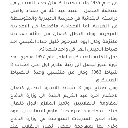
في عام 1935 ولد شهيدنا كنعان حداد القيسي في
منطقة الفضل – سيد عبد الله في بغداد واكمل
دراسته الابتدائية في مدرسة الحيدرية والمتوسطة
في الغربية، اما الاعدادية فاكملها في الاعدادية
المركزية. وولد البطل كنعان من عائلة بغدادية
ملتزمة وكان ابوه المرحوم خليل حداد القيسي احد
ضباط الجيش العراقي واحد شهدائه
.
دخل الكلية العسكرية اواخر عام 1957 وتخرج بعد
ثورة تموز ليصل الى رتبة ملازم اول قبل انقلاب 8
شباط 1963، وكان من منتسبي وحدة الانضباط
العسكري
.
وفي صباح يوم 8 شباط الاسود انطلق كنعان
لاحضار آمره عبد الكريم الجدة الى وزارة الدفاع
لمقاومة الانقلابيين. وتميز الملازم الاول كنعان
حداد بشجاعة متميزة حيث قاوم الانقلابيين بقوة
وقاد احدى المدرعات المتواجدة في وزارة الدفاع
وخرج بها لمهاجمة بعض انصار الانقلاب عند