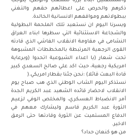
والمستقلين ابناء بررة للشعب والوطن، يتوجب
ذكرهم والحرص على اعطائهم حقهم والتغني
ببطولاتهم ومواقفهم الانسانية الخالدة
.
ويسرنا اليوم ان نستعيد تلك الملحمة البطولية
والشجاعة الاستثنائية التي سطرها ابناء العراق
النشامى في مقاومة الانقلاب الفاشي الذي قادته
القوى الرجعية المرتبطة بالمخططات المشبوهة
تحت شعار (يا اعداء الشيوعية اتحدوا
)
وبرعاية
امريكية رجعية، حيث اكد علي صالح السعدي كبير
قادة البعث قائلا
: (
نحن جئنا بقطار امريكي
).
نستذكر اليوم الشاب الوطني الذي هب صباح يوم
الانقلاب لاحضار قائده الشهيد عبد الكريم الجدة
آمر الانضباط العسكري، والمخلص الوفي لزعيم
الثورة عبد الكريم قاسم وليشارك معهم في
الدفاع المستميت عن الثورة وقادتها حتى الرمق
الاخير
.
من هو كنعان حداد؟