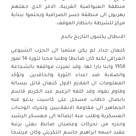
منطقة العيواضية القريبة، الامر الذي جعلهم
يهربون الى منطقة جسر الصرافية ويحتموا ببناية
مركز للشرطة بانتظار الموقف
.
الابطال يكتبون التاريخ بالدم
كنعان حداد لم يكن منتميا الى الحزب الشيوعي
العراقي لكنه كان ضابطا وطنيا محبا لثورة 14 تموز
1958 وابنا بارا لها. وقد تميزت مواقفه بالشجاعة
والصلابة ضد اعداء الثورة والحاقدين. وتؤكد
المعلومات ان الملازم الاول كنعان قاتل ببسالة
وقاوم بقوة، وقد كلفه الزعيم عبد الكريم قاسم
بايصال خطاب مسجل على كاسيت يدعو فيه
الجماهير الى مقاومة الانقلابيين وتحرك الوحدات
العسكرية وطلب منه ايصاله الى معسكر الرشيد
وحذره من تحركات وعصيان ضابط بعثي برتبة
عقيد اسمه ابراهيم جاسم التكريتي وكان مرشحا