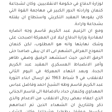
لوزارة الدفاع في حكومة الانقلابيين. وكان لشجاعة
كنعان وارادته الدور الكبير في مهاجمة القوة التي
كان يقودها العقيد التكريتي واستطاع ان يقتله
بشجاعة وارادة
.
ومع ان الزعيم عبد الكريم قاسم وجه انصاره
لمغادرة وزارة الدفاع ليلا لان المعركة اصبحت على
وشك نهايتها وانه هو المطلوب، لكن كنعان
النموذج العراقي الشهم ابى الا ان يبقى صامدا حتى
الرمق الاخير، حيث استشهد الرفيق وصفي طاهر
وآمر الانضباط العسكري العقيد عبد الكريم
الجدة. وبعد انتهاء المعركة في اليوم الثاني
للانقلاب في 9 شباط 1963 تم ارسال ابناء الثورة
عبد الكريم قاسم وطه الشيخ احمد وفاضل عباس
المهداوي وكنعان حداد بالاضافة الى قاسم الجنابي
الذي اعفاه بعض رجال الانقلاب من الاعدام والذي
ذكر وللتاريخ ان الشهداء الذين تم اعدامهم
عكسوا موقفا بطوليا وشجاعا وكان الشاب