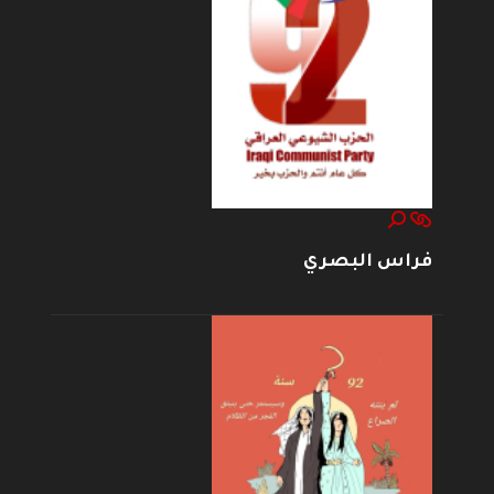
فراس البصري