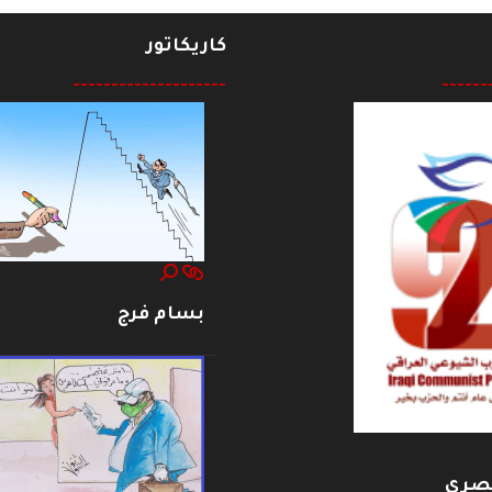
كاريكاتور
--------------------
------
بسام فرج
بصري