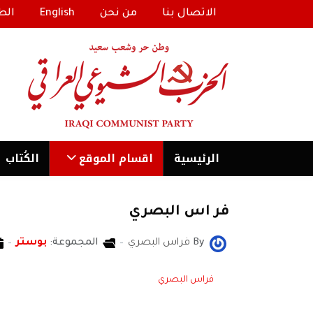
الاتصال بنا
من نحن
English
الط
الرئیسية
اقسام الموقع
الكُتاب
فر اس البصري
By
فراس البصري
المجموعة:
بوستر
فراس البصري