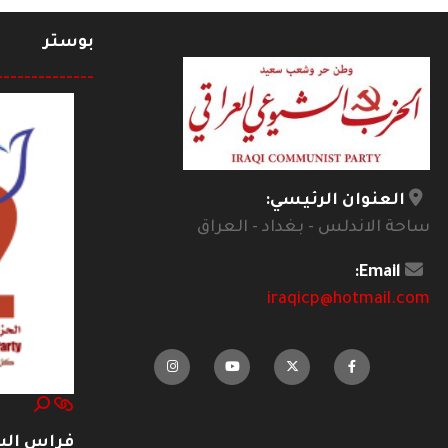
بوستر
--------------
العنوان الرئيسي:
ساحة الاندلس - بغداد - العراق
Email:
iraqicp@hotmail.com
فراس ال