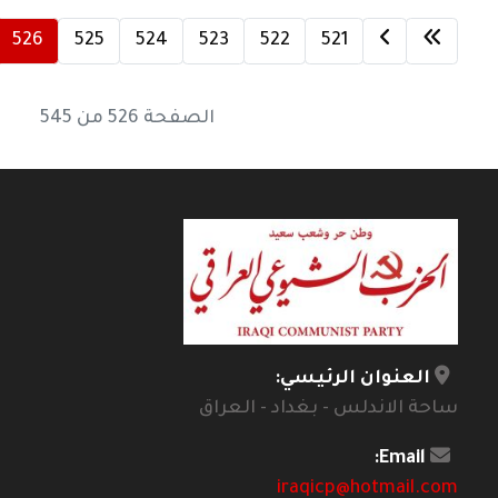
526
525
524
523
522
521
الصفحة 526 من 545
العنوان الرئيسي:
ساحة الاندلس - بغداد - العراق
Email:
iraqicp@hotmail.com