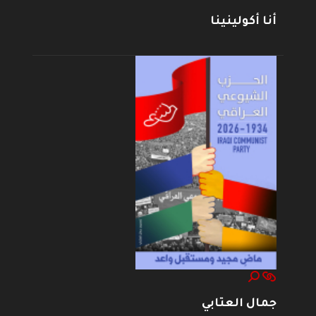
أنا أكولينينا
جمال العتابي