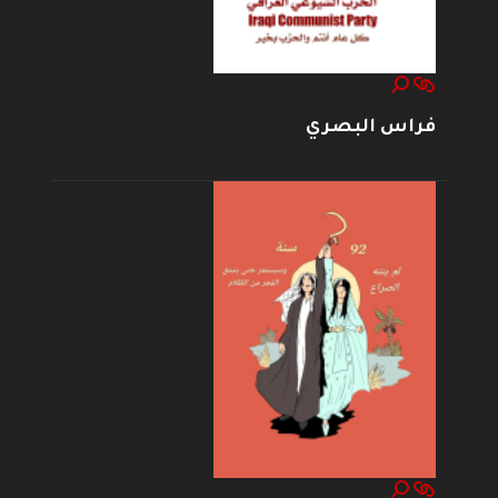
فراس البصري