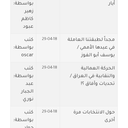
أيار
بواسطة:
زهير
كاظم
عبود
29-04-18
مجداً لطبقتنا العاملة
كتب
في عيدها الأممي /
بواسطة:
يوسف أبو الفوز
oscar
29-04-18
الحركة العمالية
كتب
والنقابية في العراق /
بواسطة:
تحديات وآفاق ؟!
عبد
الجبار
نوري
29-04-18
حول الانتخابات مرة
كتب
أخرى
بواسطة:
جواد