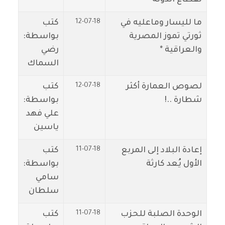
12-07-18
ما لليسار وماعليه في
كتب
ثورتي تموز المصرية
بواسطة:
والعراقية *
رضي
السماك
12-07-18
لصوص العمارة أكثر
كتب
شطارة ..!
بواسطة:
علي فهد
ياسين
11-07-18
إعادة البلاد إلى المربع
كتب
الأول يُعد كارثة
بواسطة:
سامي
سلطان
11-07-18
الوحدة الصلبة للحزب
كتب