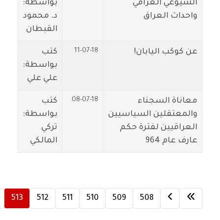
الشيوعي العراقي
بواسطة:
واحداث العراق
د. محمود
القبطان
11-07-18
عن كوكب اليابان!
كتب
بواسطة:
علي علي
08-07-18
معاناة السجناء
كتب
والمعتقلين السياسيين
بواسطة:
العراقيين لفترة حكم
تركي
عارف عام 964
المالكي
513
512
511
510
509
508