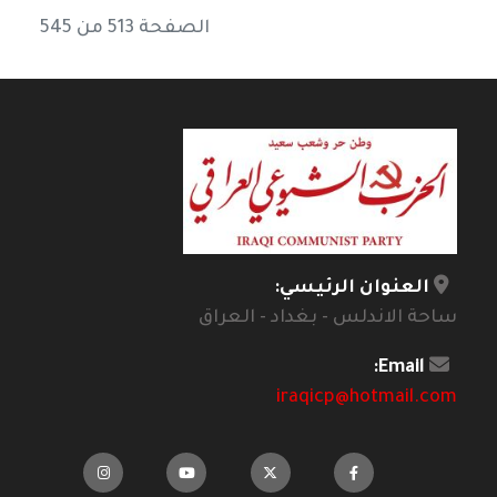
الصفحة 513 من 545
العنوان الرئيسي:
ساحة الاندلس - بغداد - العراق
Email:
iraqicp@hotmail.com