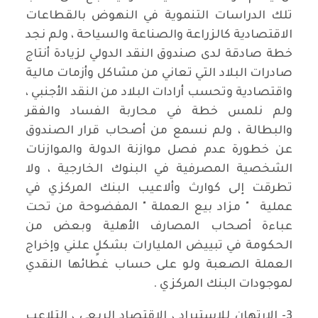
تلك الدراسات التنموية في النهوض بالقطاعات
الاقتصادية كالزراعة والصناعة والسياحة ، ولم نجد
خطة صادقة لدى صندوق النقد الدولي لزيادة أنتاج
صادرات البلاد التي تعاني من مشاكل وأزمات مالية
واقتصادية وتحسب أرادات البلاد من النقد الأجنبي ،
ولم نلمس خطة في محاربة الفساد والفقر
والبطالة ، ولم نسمع من أصحاب قرار الصندوق
عن خطورة عدم فصل موازنة الدولة والموازنات
الشخصية المصرفية في البنوك الخارجية ، ولا
تطرقت إلى كوارث وألاعيب البنك المركزي في
عملية " مزاد بيع العملة " المفضوحة من تحت
عباءة أصحاب المصارف الأهلية وبعض من
الحكومة في تبييض المليارات بشكلٍ علني وإخراج
العملة الصعبة ولو على حساب غطائها النقدي
لموجودات البنك المركزي .
3- الارتهان للاستيراد ، الاقتصاد الريعي ، التلاعب