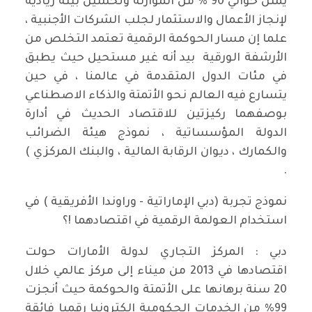
يمثل حوالي 90 % من الموازنة وتحسين بيئة ريادية
لإنجاز الأعمال والاستثمار لجلب الشركات الأجنبية ،
علما إن مسار الحوكمة الرقمية تعتمد التخلص من
الأرشفة الورقية بيد أنه غير مستحيل حيث يطبق
في مئات الدول المتقدمة في عالمنا ، في حين
يتسارع فيه العالم نحو الأتمتة والذكاء الاصطناعي
بوصفهما ركيزتين للاقتصاد الحديث في أدارة
الدولة المؤسساتية ، نموذج هيئة الضرائب
والكمارك ، ديوان الرقابة المالية ، والبنك المركزي )
.
نموذج تجربة (دبي الإماراتية - وراوندا الأفريقية ) في
استخدام العولمة الرقمية في اقتصادهما !؟
دبي : المركز التجاري لدولة الأمارات حولت
اقتصادها في 2013 من ميناء إلى مركز عالمي خلال
20 سنة برهانها على الأتمتة والحوكمة حيث أنجزت
99% من الخدمات الحكومية إلكترونيا رقميا فائقة