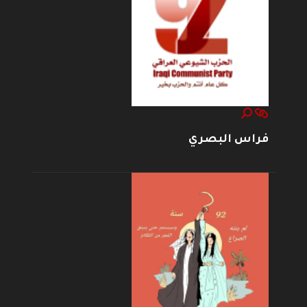
فراس البصري