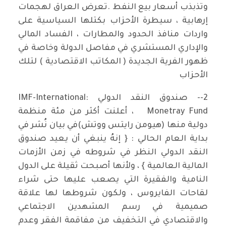
وتذبذب أسعار بيع النفط .تعرض العراق لهجمات
إرهابية ، سيطرة الأحزاب بكتلها السياسية على
واردات منافذ الحدود والمطارات ، الفساد المالي
والإداري المستشري في مفاصل الدولة وخاصة في
ظهور الفرية الجديدة ( المكاتب الاقتصادية ) لتلك
الأحزاب
2-- صندوق النقد الدولي :IMF-International
Monetray Fund ، أعلنت أكثر من مئة منظمة
دولية منها (هيومن رايتس ووتش)في بيان نُشر في
بداية العام الحالي : { إنهُ ينبغي أن يعيد صندوق
النقد الدولي النظر في شروطه في زمن الأزمات
المالية العالمية } ، ولأنها أصبحت ثقيلة على الدول
النامية والفقيرة التي يصعب عليها حتى شراء
لقاحات الفايروس ، ولكون شروطها لها علاقة
صميمية في رسم المشهدين الاجتماعي
والاقتصادي في التخفيف من مفاقمة الفقر وعدم