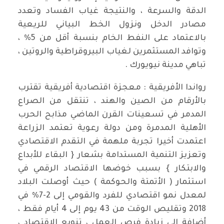
الدقة والسرعة ، والنتيجة غياب الفساد وتعدد
مصادر الدخل ونزول الخط البياني للريعية
بالاعتماد على النفط الخام بنسبة أقل من 5% ،
وتوافد المستثمرين لغياب البيروقراطية والروتين ،
تباهي مدينة نيويورك .
رواندا الأفريقية : معجزة اقتصادية أفريقية تقترب
بالأرقام من الصين والهند ، تنتقل من الصراع
المدمر في تسعينات القرن الماضي مذابح الحرب
الأهلية المدمرة ومن دولة رعوية تعتمد الزراعة
اعتمدت أخيرا تجربة ملهمة في التقدم الاقتصادي
وتعزيز التنمية المستدامة بشعار { البقاء للأبداع
والابتكار } بسبب خوضها الاقتصاد الرقمي في
استثمار ( الأتمتة والحوكمة ) حيث أوصلت البلاد
لمعدل نمو اقتصادي للفرد والقومي إلى 2-7% في
2018 وتقليص الوقت من 43 يوم إلى 4 أيام فقط ،
أضافة إلى زيادة فرص العمل ، تنويع الاقتصاد ،