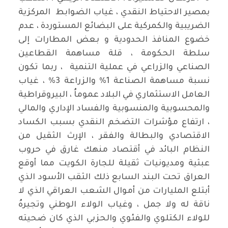
بمصير الاحتياط النقدي ، غياب الضوابط المركزية
الضريبية والكمركية على البضائع المستوردة ، عدم
خضوع المنافذ الحدودية و بعض المطارات إلى
سلطة الحكومة ، قلة مساهمة القطاعين
الصناعي والزراعي في عملية التنمية ، ربما تكون
نسبة مساهمة الصناعة 1% والزراعة 3% ، غياب
العامل الاستثماري في البلاد عموماُ ، البيروقراطية
والمحسوبية والمنسوبية والفساد الإداري والمالي
، ارتفاع مؤشرات التضخم النقدي بسبب الكساد
الاقتصادي والبطالة والفقر ، الإرث الثقيل من
النظام البائد في أقتصاد منهك غارق في حروب
عبثية ومديونيات ثقيلة للجارة الكويت مما أوقع
العراق تحت البند السابع ذلك الثقب الأسود الذي
أبتلع المليارات من أموال الشعب العراقي الذي لا
ناقة له ولا جمل ، وغياب الولاء الوطني وتجيرهُ
للولاء الكتلوي والفئوي والحزبي الذي كان ضحيته