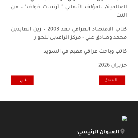
العالمية/ للمؤلف الألماني " آرنست فولف" – من
النت
كتاب الاقتصاد العراقي بعد 2003 – زين العابدين
محمد وصادق علي – مركز الرافدين للحوار
كاتب وباحث عراقي مقيم في السويد
حزيران 2026
المقال السابق: رئيس الوزراء العراقي وصعوبة تحديد المصطلحات
المقال التالي: لا
السابق
التالي
العنوان الرئيسي: