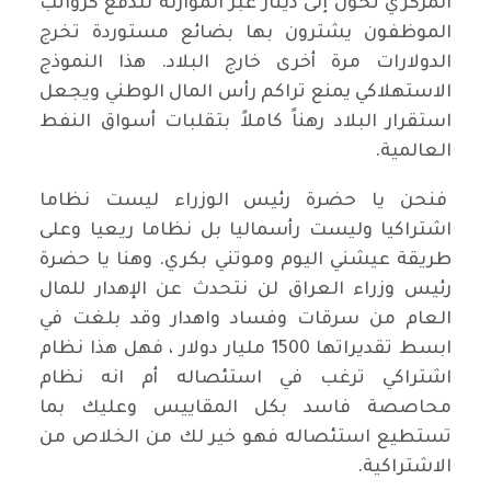
المركزي تُحول إلى دينار عبر الموازنة لتدفع كرواتب
الموظفون يشترون بها بضائع مستوردة تخرج
الدولارات مرة أخرى خارج البلاد. هذا النموذج
الاستهلاكي يمنع تراكم رأس المال الوطني ويجعل
استقرار البلاد رهناً كاملاً بتقلبات أسواق النفط
العالمية.
فنحن يا حضرة رئيس الوزراء ليست نظاما
اشتراكيا وليست رأسماليا بل نظاما ريعيا وعلى
طريقة عيشني اليوم وموتني بكري. وهنا يا حضرة
رئيس وزراء العراق لن نتحدث عن الإهدار للمال
العام من سرقات وفساد واهدار وقد بلغت في
ابسط تقديراتها 1500 مليار دولار ، فهل هذا نظام
اشتراكي ترغب في استئصاله أم انه نظام
محاصصة فاسد بكل المقاييس وعليك بما
تستطيع استئصاله فهو خير لك من الخلاص من
الاشتراكية.