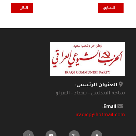
المقال السابق: قضايا النفط والغاز في منهاج الحكومة الجديدة (2026-2029) نصوص فضفاضة وإغفال المسائل الأساسية*
المقال التالي: أتم
السابق
التالي
العنوان الرئيسي:
ساحة الاندلس - بغداد - العراق
Email:
iraqicp@hotmail.com