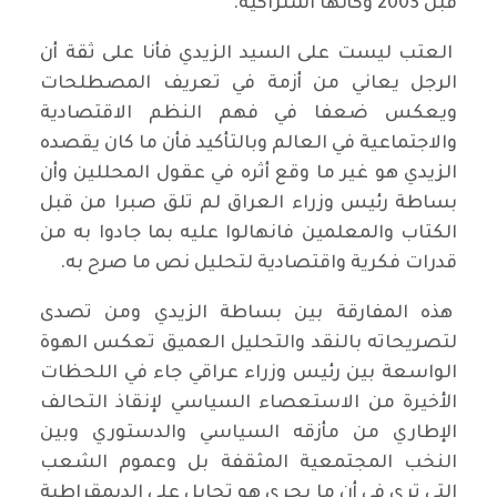
قبل 2003 وكأنها اشتراكية.
العتب ليست على السيد الزيدي فأنا على ثقة أن
الرجل يعاني من أزمة في تعريف المصطلحات
ويعكس ضعفا في فهم النظم الاقتصادية
والاجتماعية في العالم وبالتأكيد فأن ما كان يقصده
الزيدي هو غير ما وقع أثره في عقول المحللين وأن
بساطة رئيس وزراء العراق لم تلق صبرا من قبل
الكتاب والمعلمين فانهالوا عليه بما جادوا به من
قدرات فكرية واقتصادية لتحليل نص ما صرح به.
هذه المفارقة بين بساطة الزيدي ومن تصدى
لتصريحاته بالنقد والتحليل العميق تعكس الهوة
الواسعة بين رئيس وزراء عراقي جاء في اللحظات
الأخيرة من الاستعصاء السياسي لإنقاذ التحالف
الإطاري من مأزقه السياسي والدستوري وبين
النخب المجتمعية المثقفة بل وعموم الشعب
التي ترى في أن ما يجري هو تحايل على الديمقراطية