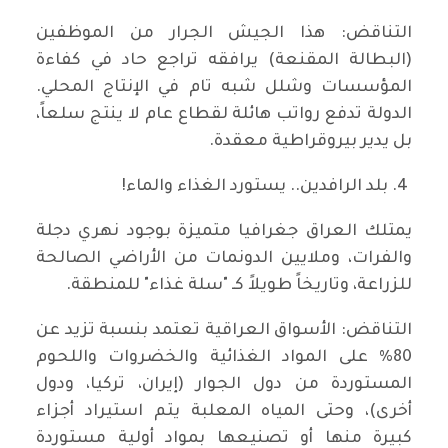
​التناقض: هذا الجيش الجرار من الموظفين
(البطالة المقنعة) يرافقه تراجع حاد في كفاءة
المؤسسات وشلل شبه تام في الإنتاج المحلي.
الدولة تدفع رواتب هائلة لقطاع عام لا ينتج سلعاً،
بل يدير بيروقراطية معقدة.
​4. بلد الرافدين.. يستورد الغذاء والماء!
​يمتلك العراق جغرافيا متميزة بوجود نهري دجلة
والفرات، وملايين الدونمات من الأراضي الصالحة
للزراعة، وتاريخاً طويلاً كـ "سلة غذاء" للمنطقة.
​التناقض: الأسواق العراقية تعتمد بنسبة تزيد عن
80% على المواد الغذائية والخضروات واللحوم
المستوردة من دول الجوار (إيران، تركيا، ودول
أخرى)، وحتى المياه المعلبة يتم استيراد أجزاء
كبيرة منها أو تصنيعها بمواد أولية مستوردة