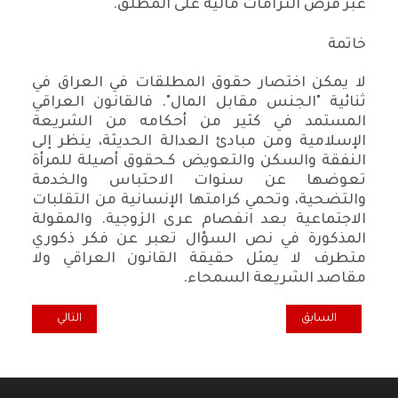
عبر فرض التزامات مالية على المُطلِّق.
خاتمة
لا يمكن اختصار حقوق المطلقات في العراق في
ثنائية "الجنس مقابل المال". فالقانون العراقي
المستمد في كثير من أحكامه من الشريعة
الإسلامية ومن مبادئ العدالة الحديثة، ينظر إلى
النفقة والسكن والتعويض كـحقوق أصيلة للمرأة
تعوضها عن سنوات الاحتباس والخدمة
والتضحية، وتحمي كرامتها الإنسانية من التقلبات
الاجتماعية بعد انفصام عرى الزوجية. والمقولة
المذكورة في نص السؤال تعبر عن فكر ذكوري
متطرف لا يمثل حقيقة القانون العراقي ولا
مقاصد الشريعة السمحاء.
المقال السابق: أتمتة وحوكمة " الاقتصاد العراقي" --- أفاق واعدة نحو التن
المقال التالي: أش
السابق
التالي