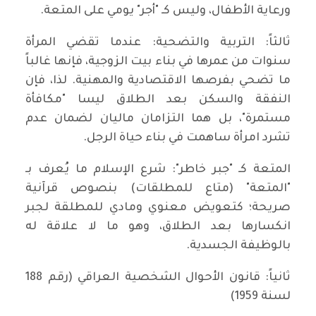
ورعاية الأطفال، وليس كـ "أجر" يومي على المتعة.
ثالثاً: التربية والتضحية: عندما تقضي المرأة
سنوات من عمرها في بناء بيت الزوجية، فإنها غالباً
ما تضحي بفرصها الاقتصادية والمهنية. لذا، فإن
النفقة والسكن بعد الطلاق ليسا "مكافأة
مستمرة"، بل هما التزامان ماليان لضمان عدم
تشرد امرأة ساهمت في بناء حياة الرجل.
المتعة كـ "جبر خاطر": شرع الإسلام ما يُعرف بـ
"المتعة" (متاع للمطلقات) بنصوص قرآنية
صريحة؛ كتعويض معنوي ومادي للمطلقة لجبر
انكسارها بعد الطلاق، وهو ما لا علاقة له
بالوظيفة الجسدية.
ثانياً: قانون الأحوال الشخصية العراقي (رقم 188
لسنة 1959)