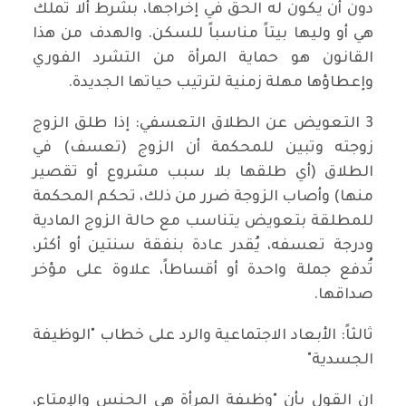
دون أن يكون له الحق في إخراجها، بشرط ألا تملك
هي أو وليها بيتاً مناسباً للسكن. والهدف من هذا
القانون هو حماية المرأة من التشرد الفوري
وإعطاؤها مهلة زمنية لترتيب حياتها الجديدة.
3 التعويض عن الطلاق التعسفي: إذا طلق الزوج
زوجته وتبين للمحكمة أن الزوج (تعسف) في
الطلاق (أي طلقها بلا سبب مشروع أو تقصير
منها) وأصاب الزوجة ضرر من ذلك، تحكم المحكمة
للمطلقة بتعويض يتناسب مع حالة الزوج المادية
ودرجة تعسفه، يُقدر عادة بنفقة سنتين أو أكثر،
تُدفع جملة واحدة أو أقساطاً، علاوة على مؤخر
صداقها.
ثالثاً: الأبعاد الاجتماعية والرد على خطاب "الوظيفة
الجسدية"
إن القول بأن "وظيفة المرأة هي الجنس والإمتاع،