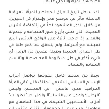
لأضطهاد المرأة والتجني عليها.
لقد سجل تأريخ العراق المعاصر للمرأة العراقية
الباسلة مأثر هي موضع فخر وإعتزاز كل الخيرين،
من خلال الدور المشهود لهاً في إنتفاضة تشرين
المجيدة، الذي تجلى بأروع صور الشجاعة والبطولة
والفداء، إذ خرجت ثائرة على الواقع البائس الذي
تعيشه مع أسرتها، ولم يتحقق لها كمواطنة في
ظل العراق (الجديد) وطيلة عقدين من الزمن، أي
شيء يُذكر في ظل منظومة المحاصصة وتقاسم
المغانم والفساد.
وبدلآ من منحها كامل حقوقها تواصل أحزاب
الإسلام السياسي الشيعي المتنفذة ان تبقي المرأة
العراقية مجرد هامش في المجتمع، وليبقى
"الرجال قوامون على النساء"!! ولعل اَخر " بطولات"
أحزاب الأسلاميين الشيعة، في هذا المضمار، هو
مواصلة مساعيها المحمومة لإنتزاع مكتسبات