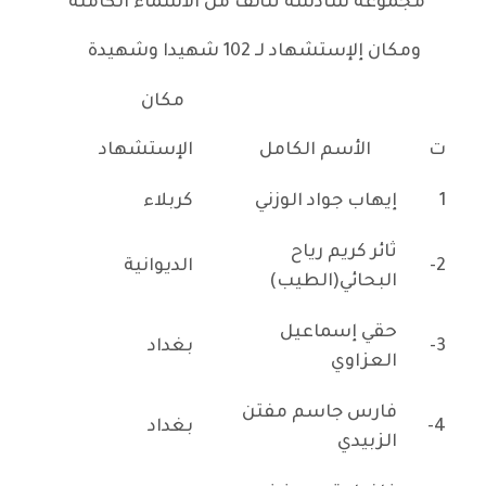
مجموعة سادسة تتألف من الأسماء الكاملة
ومكان إلإستشهاد لـ 102 شهيدا وشهيدة
مكان
ت
الأسم الكامل
الإستشهاد
1
إيهاب جواد الوزني
كربلاء
ثائر كريم رياح
2-
الديوانية
البحائي(الطيب)
حقي إسماعيل
3-
بغداد
العزاوي
فارس جاسم مفتن
4-
بغداد
الزبيدي