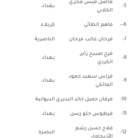
فاضل قيس فخري
5-
بغداد
الكلابي
6--
فاهم الطائي
كربلاء
7-
فرحان غالب فرحان
الناصرية
فرج صبيح زاير
8-
بغداد
الكردي
فراس سعيد حمود
9-
بغداد
المالكي
10-
فرقان جميل خالد البديري
الديوانية
11-
فرطوس حلو رسن
بغداد
فلاح حسن رشم
12-
البصرة
الأزيجاوي