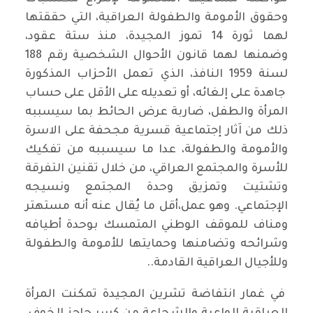
وحقوق الأمومة والطفولة العراقية، التي حققتها
لهما ثورة 14 تموز المجيدة، منذ ستة عقود،
وضمنها لهما قانون الأحوال الشخصية رقم 188
لسنة 1959 النافذ، الذي تعمل الأحزاب المذكورة
جاهدة على إلغائه، أو تعديله على الأقل على حساب
المرأة والطفل، ضاربة عرض الحائط بما سيسببه
ذلك من اَثار إجتماعية قسرية مجحفة على الاسرة
والأمومة والطفولة، عدا ما سيسببه من تفكيك
للأسرة والمجتمع العراقي، من خلال تقنين التفرقة
وتشتيت وتمزيق وحدة المجتمع ونسيجه
الإجتماعي. وهو عمل،أقل ما يُقال عنه أنه مستهتر
ومناف للموقف الوطني المتمسك بوحدة أطيافه
وشرائحه وتضامنها وحمايتها للأمومة والطفولة
وللأجيال العراقية القادمة..
في غمار انتفاضة تشرين المجيدة تمكنت المرأة