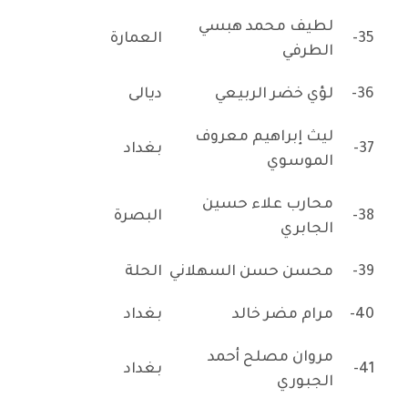
لطيف محمد هبسي
35-
العمارة
الطرفي
36-
لؤي خضر الربيعي
ديالى
ليث إبراهيم معروف
37-
بغداد
الموسوي
محارب علاء حسين
38-
البصرة
الجابري
39-
محسن حسن السهلاني
الحلة
40-
مرام مضر خالد
بغداد
مروان مصلح أحمد
41-
بغداد
الجبوري