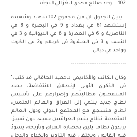
102
وعد صالح مهدي الغزالي
النجف
يبين الجدول ان من مجموع 102 شهيد وشهيدة
إستشهد 61 في بغداد و 9 في البصرة و 8 في
الناصرية و 6 في العمارة و 6 في الديوانية و 3 في
النجف و 3 في الحلة،و3 في كربلاء و2 في الكوت
وواحد في ديالى.
------------------------------
وكان الكاتب والأكاديمي د.حميد الحاقاني قد كتب:"
في الذكرى الأولى لإنطلاق الانتفاضة، يجدد
المنتفضون مطالبتَهم وإصرارهم على تأسيس
نظامٍ جديد ينتمي إلى العراق والعالم المتمدن،
نظامٍ منسجمٍ مع المجتمع الدولي ودول العالم
المتقدمة، نظامٍ يخدم العراقيين جميعا دون تمييز.
يريدون نظاما يليق بحضارة العراق وتأريخه، يسودُ
فيه القانون ويختفي فيه التزوير والخداع والدجل،