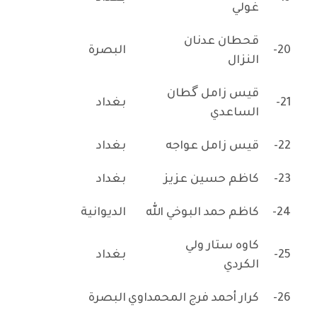
غولي
قحطان عدنان
20-
البصرة
النزال
قيس زامل گطان
21-
بغداد
الساعدي
22-
قيس زامل عواجه
بغداد
23-
كاظم حسين عزيز
بغداد
24-
كاظم حمد البوخي الله
الديوانية
كاوه ستار ولي
25-
بغداد
الكردي
26-
كرار أحمد فرج المحمداوي
البصرة