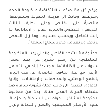
ورغم كل هذا صدّعت الانتفاضة منظومة الحكم
وزعزعتها، وقادت الى هزيمة الحكومة وسقوطها،
منتصرةً على القناص وعلى الطرف الثالث
المجهول المعلوم. والشيء الهام ان ارتداداتها ما
زالت تتفاعل ويحسب حسابها، وما زال البعض
يرتجف ويرتعد من مجرد سماع اسمها ".
حقاً وفعلآ، يشهد القاصي والداني رعب المنظومة
السلطوية من إسم تشرين،حتى بعد خمس
سنوات على إنظلاقتها، مجسدة إياه في التعامل
الأرعن مع هبة جماهير الناصرية في هذه الأيام،
بالقمع الوحشي، والمداهمات والإعتقالات، وإثارة
الدعاوى الكيدية، الى جانب حملة تشويه سافرة ضد
نشطاء الحراك المدني هناك، بدلآ من معالجة
الحكومة لمشاكل المواطنين الساخنة والمزمنة:
سوء الأوضاع المعيشية والفقر والبطالة وتردي