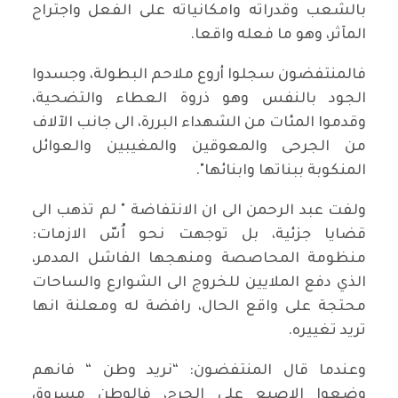
بالشعب وقدراته وامكانياته على الفعل واجتراح
المآثر، وهو ما فعله واقعا.
فالمنتفضون سجلوا أروع ملاحم البطولة، وجسدوا
الجود بالنفس وهو ذروة العطاء والتضحية،
وقدموا المئات من الشهداء البررة، الى جانب الآلاف
من الجرحى والمعوقين والمغيبين والعوائل
المنكوبة ببناتها وابنائها".
ولفت عبد الرحمن الى ان الانتفاضة " لم تذهب الى
قضايا جزئية، بل توجهت نحو اُسّ الازمات:
منظومة المحاصصة ومنهجها الفاشل المدمر،
الذي دفع الملايين للخروج الى الشوارع والساحات
محتجة على واقع الحال، رافضة له ومعلنة انها
تريد تغييره.
وعندما قال المنتفضون: “نريد وطن “ فانهم
وضعوا الاصبع على الجرح، فالوطن مسروق