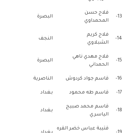
فلاح حسن
13-
البصرة
المحمداوي
فلاح كريم
14-
النجف
الشبلاوي
فلاح مهدي ناهي
15-
البصرة
الحمداني
16-
قاسم جواد كردوش
الناصرية
17-
قاسم طه محمود
بغداد
قاسم محمد صبيح
18-
بغداد
الياسري
قتيبة عباس خضر القره
19-
بغداد