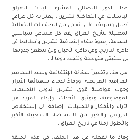
هذا الدور النضالي المشرف لبنات العراق
الباسلات في انتفاضة تشرين ، يعتز به كل عراقي
أصيل وشريف، ولن ينمحي من الصفحات النضالية
المضيئة لتأريخ العراق رغم كل مساعي سياسيي
الصدفة، إسوة ببقاء إنتفاضة تشرين وأبطالها في
ذاكرة التاريخ، وفي ذاكرة الأجيال،ولن تنطفئ جذوتها،
بل ستبقى متوهجة وتتجدد دوما !. .
من هنا، وتقديراً لمكانة الإنتفاضة وسط الجماهير
العراقية العريضة، ووفاءَ لدماء شهدائها الأبرار،
وجوب مواصلة قوى تشرين تدوين التقييمات
الموضوعية، وتوثيق الأحداث، وإبداء المزيد من
الآراء والأفكار والتحليلات، إضافة الى إستخلاص
الدروس والعبر من الانتفاضة الشعبية الأكبر
والأطول زمنا في تاريخ العراق ..
وهاذ ما نفعله في هذا الملف، في هذه الحلقة