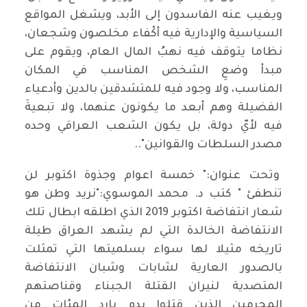
ويغيب عنه الفاسدون إلى الأبد، ويشغل المواقع
السياسية والإدارية فيه أكْفاء مخلصون وشجعان،
نظاما يتوقف فيه نهبُ المال العام، ويقوم على
مبدأ وضعِ الشخص المناسب في المكان
المناسب، ولا وجود فيه للمتشدقين بالدين وأدعياء
الفضيلة وهم أبعد ما يكونون عنهما، ولا تبعيةَ
فيه لأيّ دولة، بل يكون الشعب العراقي وحده
مصدر السلطات والقوانين"..
وتحت عنوان:" خمسة اعوام وجذوة اكتوبر لن
تنطفئ " كتب د. محمد الموسوي:"نريد وطن هو
شعار انتفاضة اكتوبر 2019 الذي اطلقه ابطال تلك
الانتفاضة الخالدة التي لم يشهد العراق طيلة
تاريخه مثيلا لها سواء بسلميتها التي تمثلت
بالصدور العارية لشابات وشبان الانتفاضة
المتصدية لنيران القتلة الجبناء وقناصتهم
المجرمين الذين قتلوا بدم بارد المئات من