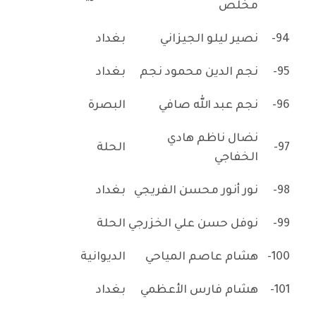
مخلص
94-
نصير ليلو الجيزاني
بغداد
95-
نجم الدين محمود نجم
بغداد
96-
نجم عبد الله صافي
البصرة
نضال ناظم هادي
97-
الحلة
الخفاجي
98-
نور أنور محسن الفريجي
بغداد
99-
نوفل حسن علي الخزرجي
الحلة
100-
هشام عاصم المياحي
الديوانية
101-
هشام فارس الأعظمي
بغداد