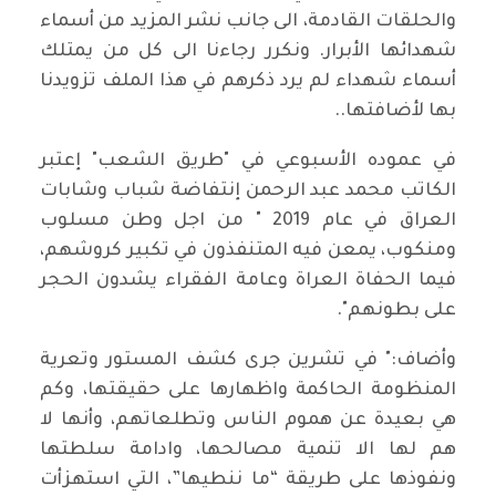
والحلقات القادمة، الى جانب نشر المزيد من أسماء
شهدائها الأبرار. ونكرر رجاءنا الى كل من يمتلك
أسماء شهداء لم يرد ذكرهم في هذا الملف تزويدنا
بها لأضافتها..
في عموده الأسبوعي في "طريق الشعب" إعتبر
الكاتب محمد عبد الرحمن إنتفاضة شباب وشابات
العراق في عام 2019 " من اجل وطن مسلوب
ومنكوب، يمعن فيه المتنفذون في تكبير كروشهم،
فيما الحفاة العراة وعامة الفقراء يشدون الحجر
على بطونهم".
وأضاف:" في تشرين جرى كشف المستور وتعرية
المنظومة الحاكمة واظهارها على حقيقتها، وكم
هي بعيدة عن هموم الناس وتطلعاتهم، وأنها لا
هم لها الا تنمية مصالحها، وادامة سلطتها
ونفوذها على طريقة “ما ننطيها”، التي استهزأت