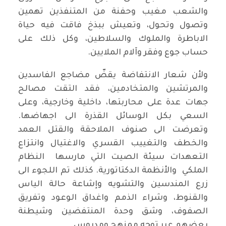
والشعب مغيب وحفنة من المتنفذين تهمين
وتصول وتحول، وتعيش ببذخ فاقت فيه حياة
الاباطرة والملوك والسلاطين، وكل ذلك على
حساب جوع وفقر وآلام الملايين.
ولأن شعار الانتفاضة يقضّ مضاجع الفاسدين
والمرتشين والمتخادمين، فقد التقت مصالح
جهات عدة على محاربتها، داخلية وخارجية، وعلى
السعي بكل الوسائل القذرة الى اجهاضها.
وتعرضت الى صنوف الملاحقة والقتل العمد
والخطف والتغييب القسري والاغتيال وانتزاع
التعهدات سيئة الصيت التي مارسها النظام
الملكي والأنظمة الدكتاتورية. كذلك تم اللجوء الى
زرع المندسين والتشويه وإشاعة حالة الياس
والقنوط، وشراء الذمم واغداق الوعود وتفريق
الصفوف، وشق وحدة المنتفضين وشيطنة
بعضهم عبر توجه ممنهج ومدروس.