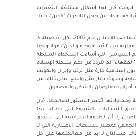
لوقت كان لها أشكال مختلفة: التغيرات
تشابكة. وبدلا من جعل اللاهوت "الدين"، قابلا
في هذا الشق فيما يتعلق بمسألة الحكم في العراق على مدى ستين عاما، منذ انقلاب البعث 1963 مرورا فيما بعد الاحتلال عام 2003، بكل تفاصيله كـ
ارنة بين "الأيديولوجية والدين"، قولا واحدا
سلام السياسي التي أساءت استخدام السلطة
ن "الفقهاء" لم تتردد من دعم سلطة الإسلام
ل إسلامية جارة مثل تركيا وإيران والكويت
ياهه وحدوث دمار بيئي واسع. يدلل ذلك، من
ة، أمران متعارضان بالشكل والمضمون.
ومحاولاتها تجيير الدستور لصالحها. فإن
يق الانتخابات بالشروط التي يطالب بها
هرين، إلا أن الطبقة السياسية التي تتشدق
لجمعي كمصدر للسلطات الاعتبارية التي لا
هناك مسألتان لا بد من معالجتمها على كل