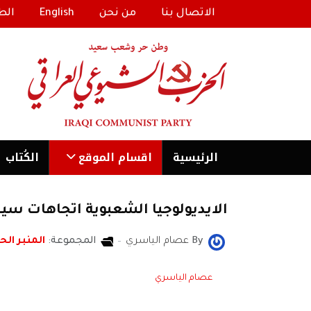
الاتصال بنا
من نحن
English
الط
الرئیسية
اقسام الموقع
الكُتاب
الايديولوجيا الشعبوية اتجاهات سي
By
عصام الياسري
المجموعة:
المنبر الحر
عصام الياسري