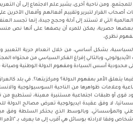
للمجتمع. ومن ناحية أخرى، يشير علم الاجتماع إلى أن التعري
أصحاب القرار لتبرير وتقييم أفعالهم وأفعال الآخرين على ا
لعالمية التي لا تستند إلى أدلة وحجج جيدة، إنما تجسد العنف 
ي، بعضها حصرية، يمكن للمرء أن يصفها على أنها نص من
 مفهوم نظري.
ت السياسية، بشكل أساسي، من خلال انعدام حرية التعبير وا
 الأيديولوجي، وبالتالي إفراغ الفكر السياسي من محتواه المجت
ديا إلى محدودية أسس السيادة ومفهوم الدولة الوطنية وصيانة
ا يتعلق الأمر بمفهوم الدولة؟ ومركزيتها؟. في بلد كالعراق م
ماعية وعلامات ظواهرها من الناحية السوسيولوجية والانساني
د قوى أو طبقات اجتماعية مستنيرة معينة، تستطيع من ناحية
يا، لا وفق عقيدة ايديولوجية تعرض مصالح الدولة للخط
وطني والمؤسساتي. وبالوسط الذي يحتكر السلطة وفق مبدأ 
اص وفقا لارادته بوسائل هي أقرب إلى ما يعرف بـ "الأمر الو