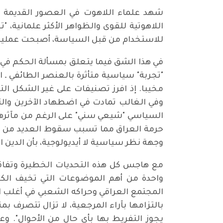
شهد علماء اللاهوت في العصور القديمة 
اللاهوتية للقوى والظواهر الأكثر علمانية، "تع
للاستخدام من قبل السياسة، أصبحت عملية
"تجربة" سياسية متأثرة بالعنصر الطائفي ـ الد
مخيبا. إذ افرز تصنيفات على غير الشكل ال
وفي الغالب تمادت في اضطهاد الآخرين والتجا
السياسي "شيعي سني" على الرغم من مآثرها ا
حرمة العراق مما تسبب سقوط العديد من الضح
وجهة نظر سياسية لا أيديولوجية، بأن الدي
مع هاجس كل هذه التحديات الخطيرة وتفاقم
واحدة من أهم الموضوعات التي تخيف الكت
المجتمع العراقي وحراكه الشعبي في أغلب ال
بالتزامها بآراء المرجعية، لا تزال تتصرف
يجوز التفريط بها بأي حال من الأحوال". و