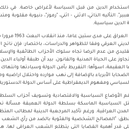
استخدام الدين من قبل السياسة لأغراض خاصة. في ذلك ا
بير". التأليه الذاتي، الاثني - اثني، "رموز"، دنيوية مقلوبة وم
 الدين سياسية.
يني العرقي وفقا للظواهر والدراسات، باختصار: فإن ناتج المق
تقليدي من عدم الرضا تجاه سلوك الأحزاب الطائفية والإ
وز على الحياة المدنية والقانون. بيد أن طبقة أولياء الدي
لعقيمة، اسوأها: التفريط بأمن الدولة وسيادتها وانتهاك دو
ايا الأبرياء بالإضافة إلى نهب موارده واحتلال اراضيه وم
ن السياسي ومفهوم الديمقراطية على أساس الدولة الدستوري
 الأوضاع السياسية والاقتصادية وتسويف أحزاب السلطة 
ل السياسية الماسكة بسلطة الدولة العميقة مسألة تحق
مدن العراقية. ورغم تأكيد المرجعية الدينية لمطالب المتظا
 بمنطق: "المصالح الشخصية والفئوية بالضد من رأي الشعب ا
على قدر أهمية القضايا التي يتطلع الشعب العراقي لها، 