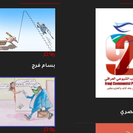
--------------------
------
بسام فرج
بصري