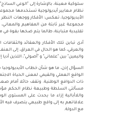
سلوكية معينة، بالإشارة إلى "الوعي الساذج" 
نظام معايير أيديولوجية تستخدمها مجموعات 
الأيديولوجيا، تعكس: الأفكار ووجهات النظر ا
مجموعة غير ثابتة من المفاهيم والمعان
تقليدية متباينة، طالما يتم ضخها بقوة في
أدى تباين تلك الأفكار والعقائد والثقافا
والعرقي، كما هو الحال في العراق، إلى العنف
واليمين" بين "علماني" و "أصولي"، اللذين أ
السؤال إذن، ما هو شأن خطاب الأيديولوجيا فيم
الواقع العملي والقيمي لمعنى الحياة الاجت
ذات الدوافع الوطنية. وتقف حائلا أمام صعو
مسألتي السلطة وطبيعة نظام الحكم مؤسسات
واللاأبالية إزاء ما يحدث على المستوى ال
علاقاتهم به إلى واقع طبيعي يتصرف فيه الأشخ
مع الدولة.