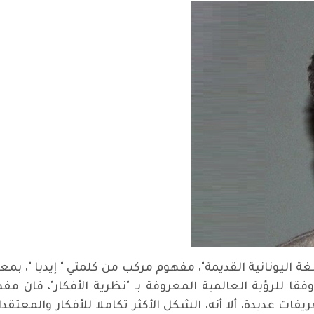
لغة اليونانية القديمة"، مفهوم مركب من كلمتي " إيديا "، بم
ووفقا للرؤية العالمية المعروفة بـ "نظرية الأفكار"، فان
ات عديدة، ألا أنه، الشكل الأكثر تكاملا للأفكار والمعتق