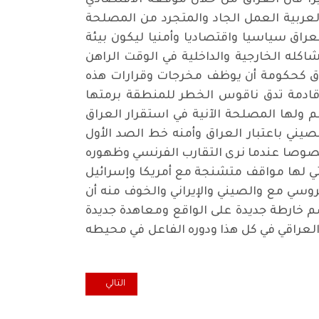
يرا فأن العراق من خلال موقعه الاقتصادي
 العربية العمل الجاد والمتجرد من المصلحة
راق سياسيا واقتصاديا وأمنيا ليكون بيئة
كله الخارجية والداخلية في الوقت الراهن
راق كحكومة أن يوظف مخرجات وقرارات هذه
ادمة تدق ناقوس الخطر للمنطقة برمتها
ولها المصلحة الآنية في استقرار العراق
يني باعتبار العراق وأمنه خط الصد الأول
خصوصا عندما نرى التقارب الفرنسي وظهوره
لتي لها مواقف متشنجة مع أمريكا وإسرائيل
وسي مع والصيني والإيراني والخوف منه أن
م خارطة جديدة على الواقع ومعاهدة جديدة
العراقي في كل هذا ودوره الفاعل في محيطه
المقال التالي: العراق يُسرع الخ
التالي