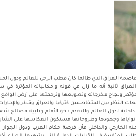
د عاصمة العراق الذي طالما كان قطب الرحى للعالم ودول المن
عراق ثانية أنه ما زال في قوته وإمكانياته المؤثرة في 
لمؤتمر ونجاح مخرجاته وتطويعها وترجمتها على أرض الواقع ح
وجهات النظر بين المتخاصمين كتركيا والعراق وقطر والإمار
لداخلية لدول العالم وللتقدم نحو الأمام وتلبية مصالح شع
ا ونواياها وجهودها وطروحاتها فستكون انعكاسها على ال
نه الخارجي والداخلي فأن فرصة حكام العرب ودول الجوار 