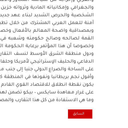
والعربي وإخراجه من سياسة المحاور والأقط
والجغرافي وإمكانياته المادية وثرواته خزين
الشخصية والحرص الشديد لبناء عهد جديد وش
آمنة للعمل العربي المشترك من خلال تطبيق
وبمصداقية واضحة المعالم بالأفعال وخصوص
القمة لصالحه وصالح حكومته وشعبه في ظ
وخصوصا أن هذا المؤتمر برعاية الحكومة ا
ودول منطقة الشرق الأوسط لنسف التقارب ال
الدفاعي والحليف الإستراتيجي لأمريكا وحل
على الساحة والصراع الدولي جنبا إلى جنب م
وأفول نجم بريطانيا ونفوذها في المنطقة ك
يكون نقطة انطلاق للاقتصاد القوي القادم 
على غرار معاهدة سايكس – بيكو تضمن لهذه ا
وما هي الاستفادة من كل هذا التقارب والم
المقال السابق: ما جدوى الانتخابات الحالية؟
السابق