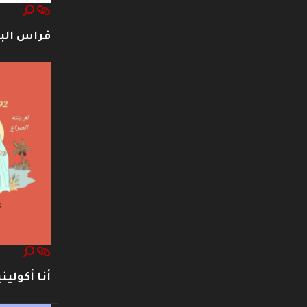
فراس ال
أنا أكوليني