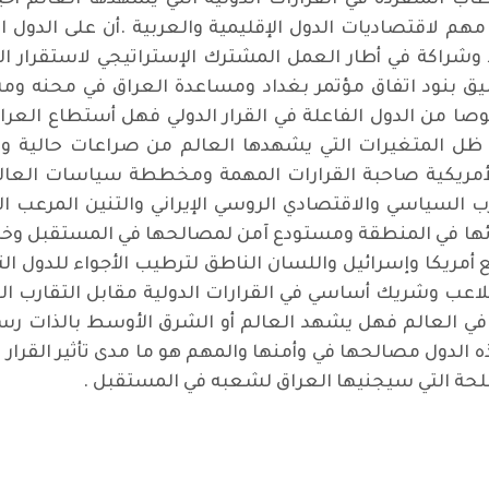
اب المتفردة في القرارات الدولية التي يشهدها العالم أخ
 مهم لاقتصاديات الدول الإقليمية والعربية .أن على الدول
راكة في أطار العمل المشترك الإستراتيجي لاستقرار الع
 بنود اتفاق مؤتمر بغداد ومساعدة العراق في محنه ومشا
ا من الدول الفاعلة في القرار الدولي فهل أستطاع الع
ل المتغيرات التي يشهدها العالم من صراعات حالية وق
لأمريكية صاحبة القرارات المهمة ومخططة سياسات العالم 
سياسي والاقتصادي الروسي الإيراني والتنين المرعب الص
فائها في المنطقة ومستودع آمن لمصالحها في المستقبل و
ع أمريكا وإسرائيل واللسان الناطق لترطيب الأجواء للدول ا
لاعب وشريك أساسي في القرارات الدولية مقابل التقارب الر
في العالم فهل يشهد العالم أو الشرق الأوسط بالذات رس
لدول مصالحها في وأمنها والمهم هو ما مدى تأثير القرار 
صلحة التي سيجنيها العراق لشعبه في المستقبل .