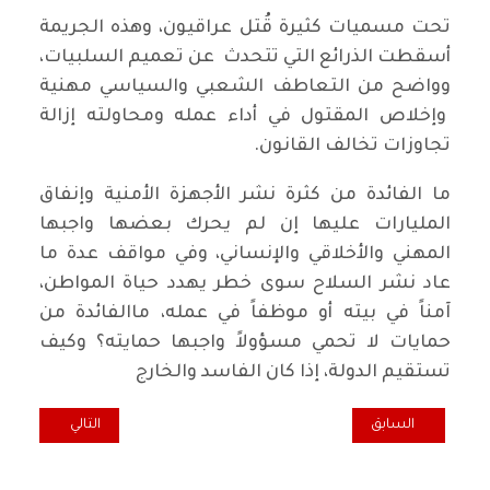
تحت مسميات كثيرة قُتل عراقيون، وهذه الجريمة
أسقطت الذرائع التي تتحدث عن تعميم السلبيات،
وواضح من التعاطف الشعبي والسياسي مهنية
وإخلاص المقتول في أداء عمله ومحاولته إزالة
تجاوزات تخالف القانون.
ما الفائدة من كثرة نشر الأجهزة الأمنية وإنفاق
المليارات عليها إن لم يحرك بعضها واجبها
المهني والأخلاقي والإنساني، وفي مواقف عدة ما
عاد نشر السلاح سوى خطر يهدد حياة المواطن،
آمناً في بيته أو موظفاً في عمله، ماالفائدة من
حمايات لا تحمي مسؤولاً واجبها حمايته؟ وكيف
تستقيم الدولة، إذا كان الفاسد والخارج
المقال السابق: الدين أفيون الشعوب.. ابتسام ابراهيم
المقال التالي: اس
السابق
التالي