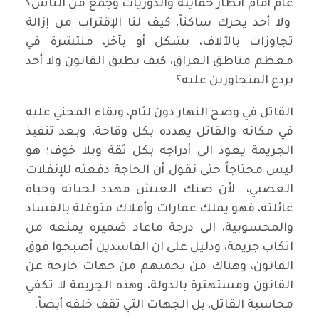
عام أمام أنظار حمايته والدوريات وجمع من الناس؟
ولا أحد يحرك ساكناً، كيف لنا الإقتراب من إزالة
تجاوزات بالآلاف، بشكل أو بآخر، منتشرة في
معظم مناطق العراق، كيف يطبق القانون ولا أحد
يردع المتجاوزين عليه؟
القاتل في وضح النهار دون لثام، وبقاء المجني عليه
في مكانه والقاتل يهدده بكل وقاحة، وبعد تنفيذ
الجريمة يعود الى أدراجه بكل ثقة وبلا خوف؛ هو
ليس محتاجاً حتى نقول أن الحاجة دفعته للإنفلات
العصبي، لأن ضنك العيش مهدد لحياته وحياة
عائلته، فهو يملك عمارات وأملاك متوغلة بالفساد
والمحسوبية، الى درجة ماعاد ضميره يمنعه من
اتكاب جريمة، ودليل على ان الفاسدين أصبحوا فوق
القانون، وهناك من يحميهم من جهات خارجة عن
القانون ومستهترة بالدولة، وهذه الجريمة لا تكفي
محاسبة القاتل، بل الجهات التي تقف خلفه أيضاً.