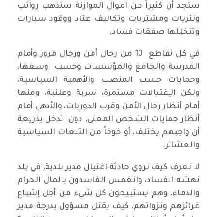
ستجد أن كثيراً من اموال الموازنة ستذهب رواتب
ونثريات ومشتريات وتكاليف عتاد ووقود سيارات
وتتخللها صفقات فساد.
في كل تقاطع 10 من رجال أمن ورجال مرور وأمام
المدرسة والجامع والمؤسسات وحسب وسعها،
وحمايات حسب المنصب والأهمية السياسية،
ولكن الإغتيالات مستمرة، سرية وعلنية، ومنها
أمام أنظار رجال الأمن وقرب الدوريات، والأدهى أمام
أنظار حمايات الشخص المعني، دون تدخل بذريعة
أن واجبهم يختلف، أو خوفاً من التبعات السياسية
والعشائر.
لا نعرف كيف نروي حادثة اغتيال مدير بلدية، في بلد
نهشه الفساد، وانغمس الفاسدون بالمال الحرام
والدماء، وهم يستبيحون كل شيء من أجل إشباع
غرائزهم ونزواتهم، كيف يقتل مسؤول بدرجة مدير