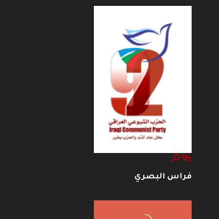
فراس البصري