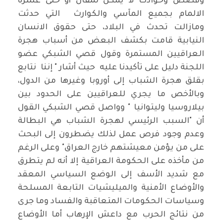
وقصص وحوادث لا يمكن لمقال أو حتى عشرة
الالمام بجميع المآسي والكوارث التي حدثت
ومازالت تحدث في البلاد، حتى حقوق الانسان
النيابية قامت بكشف البعض من أسباب هجرة
العراقيين المستمرة وقول قصي الشبكي عضو
اللجنة دليل على تأكيدنا عليه حيث أشار " إننا نتابع
بقلق هجرة الشباب إلى أوروبا وغيرها من الدول،
وبالأخص ما يجري للعراقيين على الحدود بين
بيلاروسيا وليتوانيا " وواصل قصي الشبكي القول
أن "السبب الرئيسي لهجرة الشباب هي البطالة
وعدم وجود فرص عمل لذلك يضطرون إلى البحث
على من يؤمن معيشتهم خارج العراق" وعلى الرغم
من مأخذه على الحكومة العراقية إلا أنه لم يتطرق
مع شديد الأسف إلى الوضع السياسي المعقد
والأوضاع الأمنية والميليشيات التابعة المسلحة
وسياسات الحكومات المتعاقبة والفساد وما جرى
من نتائج الحرب مع داعش الإرهاب أما الأوضاع