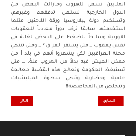
الملايين تسعى للهروب ومازالت البعض من
الدول الخارجية تستغل تدفقهم وغيرهم،
وتستخدم دولة بيلاروسيا ورقة اللاجئين مثلما
استخدمتها سابقا تركيا دوراً معادياً للعقوبات
الاوربية وسلاحاً للضغط على البعض لغاية في
نفس يعقوب ـــ متى يستقر العراق ؟ ـــ ومتى تنتهي
محنة العراقيين لكي يشعروا أنهم في بلد آ من
ممكن العيش فيه بدلاً من الهروب منهُ. ـــ متى
تستيقظ الحكومة وتعالج هذه القضية معالجة
علمية وحضارية وتنهي سطوة الميليشيات
وتتخلص من المحاصصة!!
المقال السابق: عندما تقتلك الحمايات
المقال التالي: ال
السابق
التالي