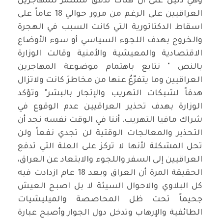
وهي دليل على أن هناك تدفق مستمر للمهاجرين
العراقيين على الرغم من مرور حوالي 18 عاماً على
اسقاط الدكتاتورية التي كانت السبب في الهجرة
والخروج بهدف اللجوء السياسي أو سوء الأوضاع
الاقتصادية والمعيشية والأمنية وقالت الوزارة
بالنص " نتابع باهتمام موضوعة المهاجرين
العراقيين وما يتفرّعُ عنها من مخاطرَ كانت ولاتزال
هدفاً لشبكات التهريب والإتجار بالبشر" وتؤكد
الوزارة بهدف تحذير العراقيين عدم الوقوع في
شراك مافيا التهريب، أننا في الوقت نفسه نجد أن
التحذير والمعالجات الوقتية لن تجدي نفعاً ولن
تحل المشكلة لأنها لا تركز على العلة التي تدفع
العراقيين إلى السفر واللجوء والابتعاد عن العراق،
الحقيقة المرة أن العراق وبعد 18 عام ازدادت فيه
كل البلاوي والاحوال السيئة لا بل اصبح العيش
جحيماً تحت ظل المحاصصة والميليشيات
الطائفية والإرهاب وتدخل دول الجوار وأصبح عبارة