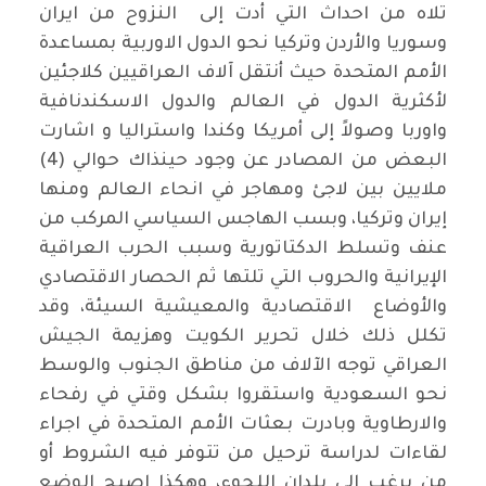
تلاه من احداث التي أدت إلى النزوح من ايران
وسوريا والأردن وتركيا نحو الدول الاوربية بمساعدة
الأمم المتحدة حيث أنتقل آلاف العراقيين كلاجئين
لأكثرية الدول في العالم والدول الاسكندنافية
واوربا وصولاً إلى أمريكا وكندا واستراليا و اشارت
البعض من المصادر عن وجود حينذاك حوالي (4)
ملايين بين لاجئ ومهاجر في انحاء العالم ومنها
إيران وتركيا، وبسب الهاجس السياسي المركب من
عنف وتسلط الدكتاتورية وسبب الحرب العراقية
الإيرانية والحروب التي تلتها ثم الحصار الاقتصادي
والأوضاع الاقتصادية والمعيشية السيئة، وقد
تكلل ذلك خلال تحرير الكويت وهزيمة الجيش
العراقي توجه الآلاف من مناطق الجنوب والوسط
نحو السعودية واستقروا بشكل وقتي في رفحاء
والارطاوية وبادرت بعثات الأمم المتحدة في اجراء
لقاءات لدراسة ترحيل من تتوفر فيه الشروط أو
من يرغب إلى بلدان اللجوء، وهكذا اصبح الوضع