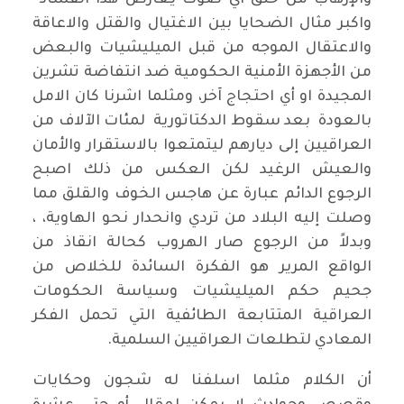
والإرهاب من خنق أي صوت يعارض هذا الفساد
واكبر مثال الضحايا بين الاغتيال والقتل والاعاقة
والاعتقال الموجه من قبل الميليشيات والبعض
من الأجهزة الأمنية الحكومية ضد انتفاضة تشرين
المجيدة او أي احتجاج آخر، ومثلما اشرنا كان الامل
بالعودة بعد سقوط الدكتاتورية لمئات الآلاف من
العراقيين إلى ديارهم ليتمتعوا بالاستقرار والأمان
والعيش الرغيد لكن العكس من ذلك اصبح
الرجوع الدائم عبارة عن هاجس الخوف والقلق مما
وصلت إليه البلاد من تردي وانحدار نحو الهاوية، ،
وبدلاً من الرجوع صار الهروب كحالة انقاذ من
الواقع المرير هو الفكرة السائدة للخلاص من
جحيم حكم الميليشيات وسياسة الحكومات
العراقية المتتابعة الطائفية التي تحمل الفكر
المعادي لتطلعات العراقيين السلمية.
أن الكلام مثلما اسلفنا له شجون وحكايات