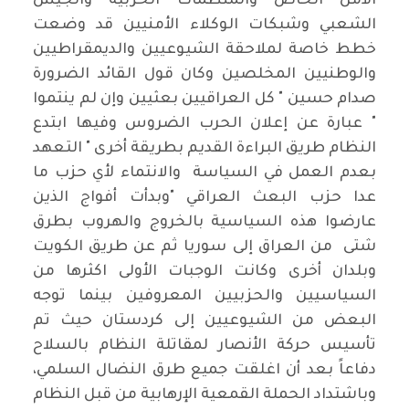
الأمن الخاص والمنظمات الحزبية والجيش
الشعبي وشبكات الوكلاء الأمنيين قد وضعت
خطط خاصة لملاحقة الشيوعيين والديمقراطيين
والوطنيين المخلصين وكان قول القائد الضرورة
صدام حسين " كل العراقيين بعثيين وإن لم ينتموا
" عبارة عن إعلان الحرب الضروس وفيها ابتدع
النظام طريق البراءة القديم بطريقة أخرى " التعهد
بعدم العمل في السياسة والانتماء لأي حزب ما
عدا حزب البعث العراقي "وبدأت أفواج الذين
عارضوا هذه السياسية بالخروج والهروب بطرق
شتى من العراق إلى سوريا ثم عن طريق الكويت
وبلدان أخرى وكانت الوجبات الأولى اكثرها من
السياسيين والحزبيين المعروفين بينما توجه
البعض من الشيوعيين إلى كردستان حيث تم
تأسيس حركة الأنصار لمقاتلة النظام بالسلاح
دفاعاً بعد أن اغلقت جميع طرق النضال السلمي،
وباشتداد الحملة القمعية الإرهابية من قبل النظام