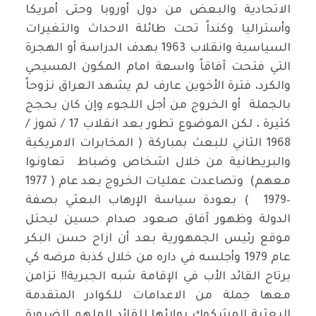
الاتحادية والبعض من دول أوروبا وحتى أمريكا
وأستراليا وكنداً تحت طائلة الاحداث والتغيرات
السياسية وانقلاب 1963 بهدف الدراسة أو الهجرة
التي فتحت آفاقاً واسعة امام المكون المسيحي
والكرد، فترة الأخوين عارف لم يشهد العراق نزوحاً
بالجملة أو الخروج من أجل اللجوء وإن كان بحجج
كثيرة ، لكن الموضوع تطور بعد انقلاب 17 / تموز /
1968 الثاني للبعث بمباركة ( المخابرات الامريكية
والبريطانية من خلال اشخاص وضباط تعاونوا
معهم) وتصاعدت عمليات الخروج بعد عام ( 1977
–1979 ) بعودة سياسة الإرهاب البعثي بصفة
الدولة وظهور آفاق صعود صدام حسين ليحتل
موقع رئيس الجمهورية بعد أن ازاح حسن البكر
عام 1979 وأجلسه في داره من خلال كذبة مرضه كي
يرتاح القائد الأب في الإقامة شبه الجبرية!! تزامن
معها جملة من الاعدامات للكوادر المتقدمة
البعثية المشكوك بولائها للقائد الملهم الضرورة