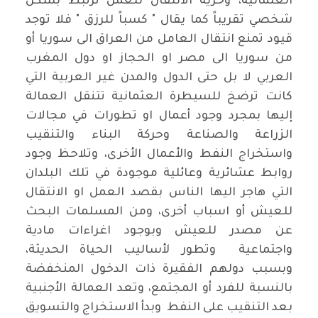
العثمانية، وحرية الانتقال للعمل ترتبط بشكل
شخصي تقريباً كما يقال " كسباً للرزق " فلا توجد
قيود تمنع انتقال العامل من العراق الى سوريا أو
من سوريا الى مصر او الحجاز او دول المغرب
العربي لا بل حتى الدول والمدن غير العربية التي
كانت ترضخ للسيطرة العثمانية تتنقل العمالة
إليها بمجرد وجود أعمال او تطورات في مجالات
الزراعة والصناعة وحركة البناء والتنقيب
واستخراج النفط والأعمال الأخرى، وتلاحظ وجود
روابط عشائرية وعائلية موجودة في تلك البلدان
التي هاجر اليها الناس بقصد العمل او الانتقال
للعيش أو اسباب أخرى، ومن المسلمات البحث
عن مصدر للعيش وبوجود اغراءات مادية
واجتماعية وتطور لأساليب الحياة الحديثة،
وبسبب دولهم الفقيرة ذات الدخول المنخفضة
بالنسبة للفرد أو المجتمع، وتعد العمالة الأجنبية
بعد التنقيب على النفط وبدأ الاستخراج والتسويق