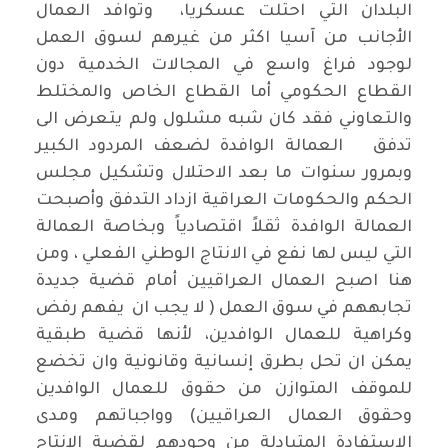
البلدان التي احتلت عسكريا، وتوافد العمال
الأجانب من آسيا اكثر من غيرهم لسوق العمل
لوجود فراغ واسع في المجالات الخدمية دون
القطاع الحكومي أما القطاع الخاص والمختلط
والتعاوني فقد كان شبه مشلول ولم يتعرض الى
تدفق العمالة الوافدة لضعف المردود الكبير
وبمرور سنوات ما بعد الاحتلال وتشكيل مجلس
الحكم والحكومات العراقية ازداد التدفق وأصبحت
العمالة الوافدة ثقلاً اقتصادياً وبخاصة العمالة
التي ليس لها نفع في الانتاج الوطني الفعلي ، ومن
هنا اصبح العمال العراقيين أمام قضية جديدة
تجابههم في سوق العمل ( لا يجب ان يفهم رفض
وكراهية للعمال الوافدين، لأنها قضية طبقية
يمكن ان تحل بطرق إنسانية وقانونية وان تخضع
للموقف المتوازن من حقوق للعمال الوافدين
وحقوق العمال العراقيين) وواجباتهم ومدى
الاستفادة المتبادلة من وجودهم لقضية الإنتاج