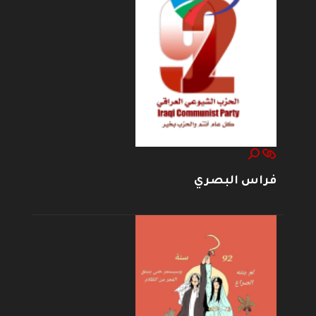
فراس البصري