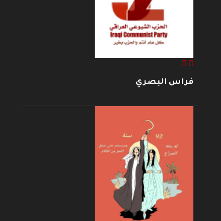
فراس البصري