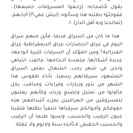
يقول لأصحابه: (رجعوا المسروقات جميعها)..
ففوجئوا بطلبه هذا وسألوه: (ليش عمي؟!) أجابهم:
(تمالحنا ويه أهل الدار)..!.
هذا ما كان من السراق قديما، فأين منهم سراق
اليوم في عراق الحضارات عراق الديمقراطية عراق
الفدرالية؟ ومن المؤكد أن السرقات كثيرة أنواعها،
عديدة أشكالها، متعددة أحجامها. مالفت انتباهي
ونحن في شهر رجب، انشغال بعض السراق
المشهود بسرقاتهم رسميا، بأداء طقوس هذا
الشهر من نذور وزيارات وقراءات ومناقب، بكل
ماأوتوا من تمثيل وتصنع ورياء، وكأنهم يعلنون
للمسروقين من العراقيين بملء أشداقهم؛ هذه
حقوقكم وأموالكم سرقناها لنتفيأ بظلها فتقينا
عيون الرقيب والحسيب، ونسوا طبعا أن الرقيب
والحسيب الحقيقي لاتأخذه سنة ولانوم ولا غفلة.