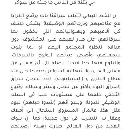
چي بگته من الناس ما جبته من سوگ
إن الخط البياني لأغلب سراقنا بات يرتفع اطرادا
مع مناصبهم ودرجاتهم الوظيفية، بشكل كشف
كل ألاعيبهم وبهلوانياتهم التي يخفون بها
سرقاتهم، حتى صار لعبهم على المكشوف، دون
مبالاة لنظرة المجتمع اليهم او لما يلوث
سمعتهم، وأضحى ديدنهم الولوغ بالسرقات،
والبلوغ فيها حدا لايمت بصلة الى أي معنى من
معاني الغيرة والشهامة المتوافر بعضها حتى عند
قطاع الطرق و (المسلبچيه). لقد تحصن سراق
العراق اليوم بأكثر من حصن وستر وغطاء، وتنوع
التخفي خلفها على مستويات عليا في السلم
الوظيفي للدولة، ويبدو أنهم (شدوا حيلهم) ليوم
مثل هذا، فالمال المسروق استحال الى أملاك
وعقارات انتشرت في دول عديدة، كما أن بنوك
العديد من دول العالم، صارت رهينة أرصدتهم