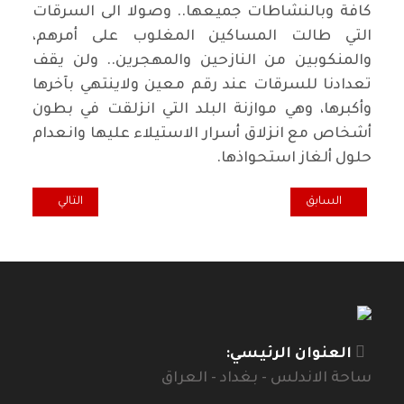
كافة وبالنشاطات جميعها.. وصولا الى السرقات
التي طالت المساكين المغلوب على أمرهم،
والمنكوبين من النازحين والمهجرين.. ولن يقف
تعدادنا للسرقات عند رقم معين ولاينتهي بآخرها
وأكبرها، وهي موازنة البلد التي انزلقت في بطون
أشخاص مع انزلاق أسرار الاستيلاء عليها وانعدام
حلول ألغاز استحواذها.
المقال السابق: تفعيل الضرائب في الموازنة العامة الاتحادية للعراق لعام 2018
المقال التالي: 
السابق
التالي
العنوان الرئيسي:
ساحة الاندلس - بغداد - العراق