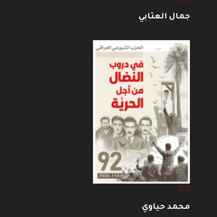
جمال العتابي
محمد حياوي