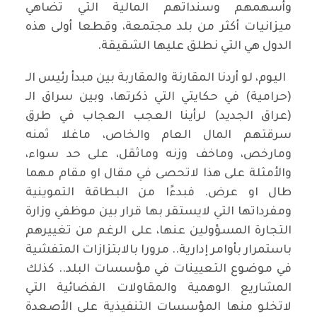
وأسهمهم وسنداتهم المالية التي تضاهي
ميزانيات أكثر من بلد مجتمعة، وقطعا أولى هذه
الدول هي التي نطلق عليها الشقيقة.
اليوم، لو أردنا المقارنة والمقاربة بين مبدأ رئيس الـ
(حرامية) في حكايتي التي ذكرتها، وبين سراق الـ
(عراق الجديد) لرأينا العجب العجاب في طرق
سرقتهم المال العام والخاص، ماغلا ثمنه
ومارخص، وماخف وزنه وماثقل، على حد سواء،
والأمثلة على هذا لاتحصى في مقال او مقام مهما
طال او عرض. فبدءًا من البطاقة التموينية
ومفرداتها التي لايستقر بها قرار بين موظفي وزارة
التجارة المسؤولين عنها، على الرغم من تغييرهم
باستمرار بأوامر إدارية.. مرورا بالابتزازات المتفشية
في موضوع التعيينات في مؤسسات البلد.. كذلك
المشاريع الوهمية والمقاولات الفضائية التي
لاتخلو منها المؤسسات التنفيذية على الأصعدة