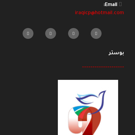
Email:
iraqicp@hotmail.com
بوستر
--------------------