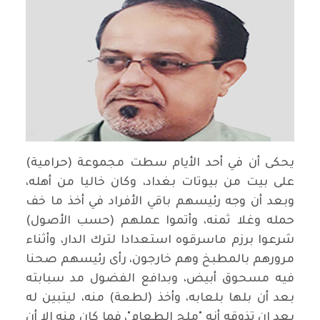
يحكى أن في أحد الأيام سطت مجموعة (حرامية)
على بيت من بيوتات بغداد، وكان خاليا من أهله،
وبعد أن وجه رئيسهم باقي الأفراد في أخذ ما خف
حمله وغلا ثمنه، وأتموا عملهم (حسب الأصول)
شرعوا برزم ماسرقوه استعدادا لترك الدار، وأثناء
مرورهم بالمطبخ وهم خارجون، رأى رئيسهم صحنا
فيه مسحوق أبيض، وبدافع الفضول مد سبابته
بعد أن بلها بلعابه، وأخذ (لطعة) منه، ليتبين له
بعد ان تذوقه أنه "ملح الطعام"، فما كان منه إلا أن